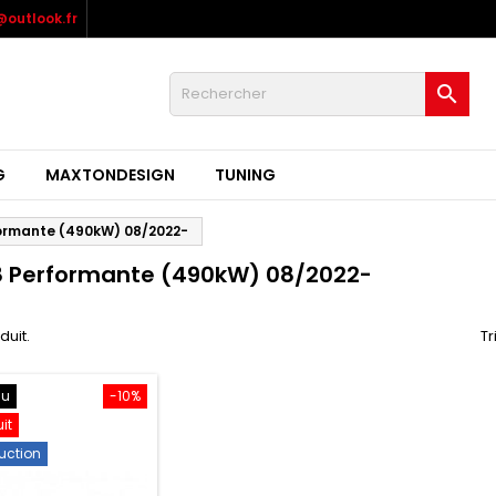
outlook.fr

G
MAXTONDESIGN
TUNING
formante (490kW) 08/2022-
8 Performante (490kW) 08/2022-
oduit.
Tr
au
-10%
uit
uction