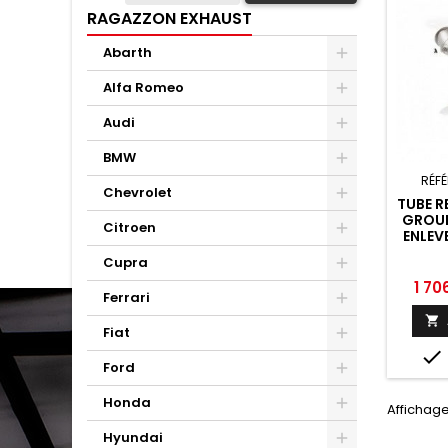
RAGAZZON EXHAUST
Abarth
Alfa Romeo
Audi
BMW
RÉF
Chevrolet
TUBE 
GROUP
Citroen
ENLEV
PART
Cupra
EMP
SON
Prix
1 70
Ferrari
PRES
L

Fiat

Ford
Honda
Affichage 
Hyundai