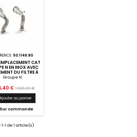
ÉRENCE:
50.1146.80
REMPLACEMENT CAT
E N EN INOX AVEC
EMENT DU FILTRE À
ICULES. TOUS LES
Groupe N
LACEMENTS DES
DES D’ORIGINE
Prix
6,40 €
1 896,00 €
ENTS. RAGAZZON
de
AMBORGHINI...
Ajouter au panier
base
Sur commande
1-1 de 1 article(s)