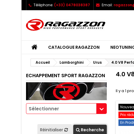
Téléphone:
(+33) 0478038387
Email:
ragazzon@
CATALOGUE RAGAZZON
NEOTUNIN
Accueil
Lamborghini
Urus
4.0 V8 Per
4.0 V
ECHAPPEMENT SPORT RAGAZZON
Il y a 1 pr
Nouve
Sélectionner
Prix réd
En Prod
Réinitialiser
Recherche