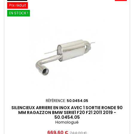
Prix réduit
EN STOCK !
RÉFÉRENCE:
50.0454.05
SILENCIEUX ARRIERE EN INOX AVEC 1 SORTIE RONDE 90
MM RAGAZZON BMW SERIE1 F20 F21 2011 2019 -
50.0454.05
Homologué
Prix
Prix
669,60 €
744,00 €