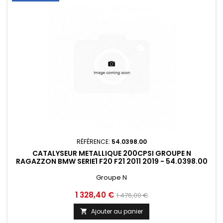
RÉFÉRENCE:
54.0398.00
CATALYSEUR METALLIQUE 200CPSI GROUPE N
RAGAZZON BMW SERIE1 F20 F21 2011 2019 - 54.0398.00
Groupe N
Prix
Prix
1 328,40 €
1 476,00 €
de
Ajouter au panier

base