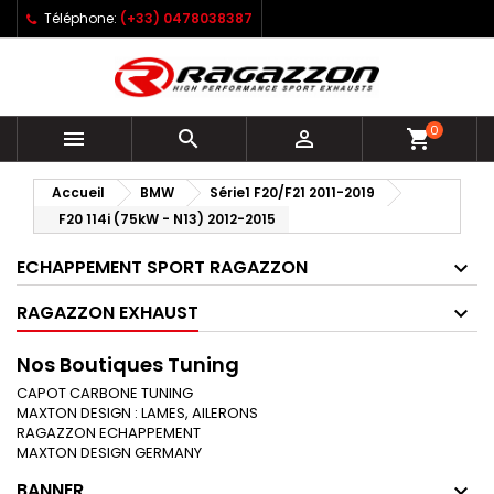
Téléphone:
(+33) 0478038387
0



shopping_cart
Accueil
BMW
Série1 F20/F21 2011-2019
F20 114i (75kW - N13) 2012-2015
ECHAPPEMENT SPORT RAGAZZON
RAGAZZON EXHAUST
Nos Boutiques Tuning
CAPOT CARBONE TUNING
MAXTON DESIGN : LAMES, AILERONS
RAGAZZON ECHAPPEMENT
MAXTON DESIGN GERMANY
BANNER