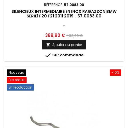
RÉFÉRENCE:
57.0083.00
SILENCIEUX INTERMEDIAIRE EN INOX RAGAZZON BMW
SERIE1 F20 F21 2011 2019 - 57.0083.00
-
Prix
Prix
388,80 €
432,00 €
de
Ajouter au panier

base

Sur commande
Nouveau
-10%
Prix réduit
En Production