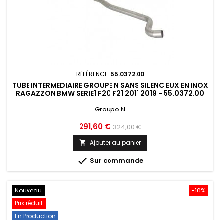
RÉFÉRENCE:
55.0372.00
TUBE INTERMEDIAIRE GROUPE N SANS SILENCIEUX EN INOX
RAGAZZON BMW SERIE1 F20 F21 2011 2019 - 55.0372.00
Groupe N
Prix
Prix
291,60 €
324,00 €
de
Ajouter au panier

base

Sur commande
Nouveau
-10%
Prix réduit
En Production