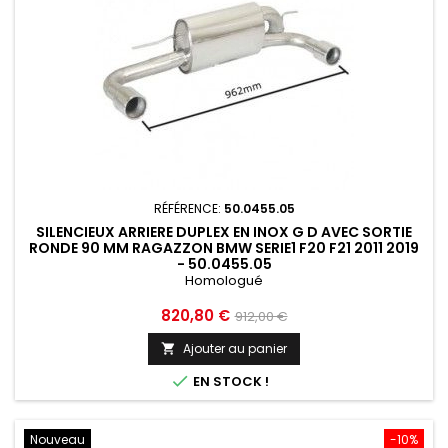
RÉFÉRENCE:
50.0455.05
SILENCIEUX ARRIERE DUPLEX EN INOX G D AVEC SORTIE
RONDE 90 MM RAGAZZON BMW SERIE1 F20 F21 2011 2019
- 50.0455.05
Homologué
Prix
Prix
820,80 €
912,00 €
de
Ajouter au panier

base

EN STOCK !
Nouveau
-10%