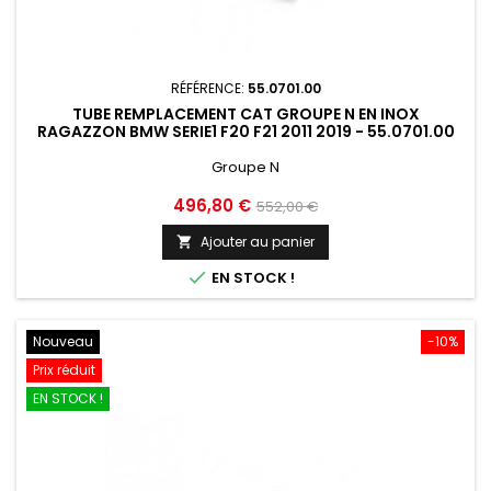
RÉFÉRENCE:
55.0701.00
TUBE REMPLACEMENT CAT GROUPE N EN INOX
RAGAZZON BMW SERIE1 F20 F21 2011 2019 - 55.0701.00
Groupe N
Prix
Prix
496,80 €
552,00 €
de
Ajouter au panier

base

EN STOCK !
Nouveau
-10%
Prix réduit
EN STOCK !