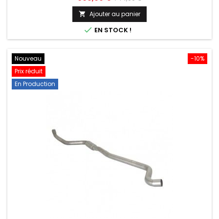
de
Ajouter au panier

base

EN STOCK !
Nouveau
-10%
Prix réduit
En Production