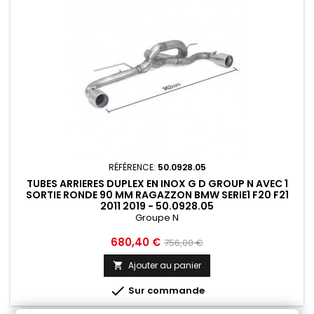
RÉFÉRENCE:
50.0928.05
TUBES ARRIERES DUPLEX EN INOX G D GROUP N AVEC 1
SORTIE RONDE 90 MM RAGAZZON BMW SERIE1 F20 F21
2011 2019 - 50.0928.05
Groupe N
Prix
Prix
680,40 €
756,00 €
de
Ajouter au panier

base

Sur commande