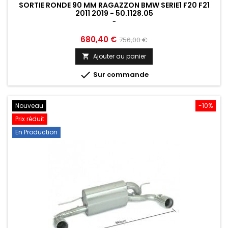
SORTIE RONDE 90 MM RAGAZZON BMW SERIE1 F20 F21
2011 2019 - 50.1128.05
-
Prix
Prix
680,40 €
756,00 €
de
Ajouter au panier

base

Sur commande
Nouveau
-10%
Prix réduit
En Production