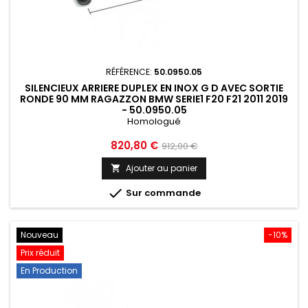
RÉFÉRENCE:
50.0950.05
SILENCIEUX ARRIERE DUPLEX EN INOX G D AVEC SORTIE
RONDE 90 MM RAGAZZON BMW SERIE1 F20 F21 2011 2019
- 50.0950.05
Homologué
Prix
Prix
820,80 €
912,00 €
de
Ajouter au panier

base

Sur commande
Nouveau
-10%
Prix réduit
En Production