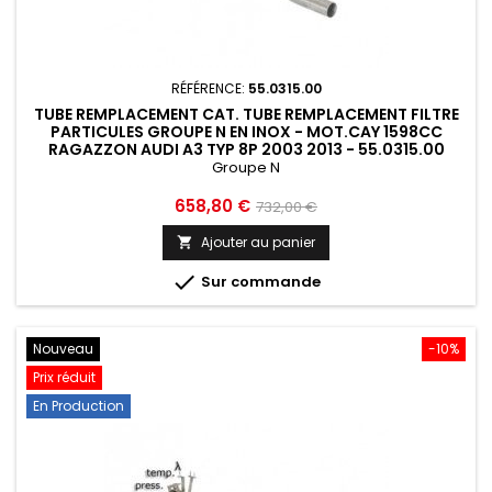
RÉFÉRENCE:
55.0315.00
TUBE REMPLACEMENT CAT. TUBE REMPLACEMENT FILTRE
PARTICULES GROUPE N EN INOX - MOT.CAY 1598CC
RAGAZZON AUDI A3 TYP 8P 2003 2013 - 55.0315.00
Groupe N
Prix
Prix
658,80 €
732,00 €
de
Ajouter au panier

base

Sur commande
Nouveau
-10%
Prix réduit
En Production