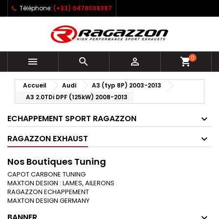
Téléphone:
(+33) 0478038387
0



shopping_cart
Accueil
Audi
A3 (typ 8P) 2003-2013
A3 2.0TDi DPF (125kW) 2008-2013
ECHAPPEMENT SPORT RAGAZZON
RAGAZZON EXHAUST
Nos Boutiques Tuning
CAPOT CARBONE TUNING
MAXTON DESIGN : LAMES, AILERONS
RAGAZZON ECHAPPEMENT
MAXTON DESIGN GERMANY
BANNER