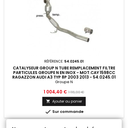
RÉFÉRENCE:
54.0245.01
CATALYSEUR GROUP N TUBE REMPLACEMENT FILTRE
PARTICULES GROUPE N EN INOX - MOT.CAY 1598CC
RAGAZZON AUDI A3 TYP 8P 2003 2013 - 54.0245.01
Groupe N
Prix
Prix
1 004,40 €
1 116,00 €
de
Ajouter au panier

base

Sur commande