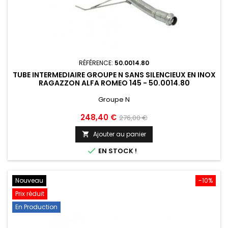
RÉFÉRENCE:
50.0014.80
TUBE INTERMEDIAIRE GROUPE N SANS SILENCIEUX EN INOX
RAGAZZON ALFA ROMEO 145 - 50.0014.80
Groupe N
Prix
Prix
248,40 €
276,00 €
de
Ajouter au panier

base

EN STOCK !
Nouveau
-10%
Prix réduit
En Production