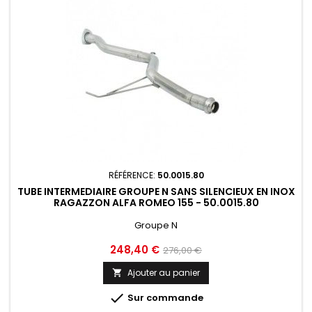
RÉFÉRENCE:
50.0015.80
TUBE INTERMEDIAIRE GROUPE N SANS SILENCIEUX EN INOX
RAGAZZON ALFA ROMEO 155 - 50.0015.80
Groupe N
Prix
Prix
248,40 €
276,00 €
de
Ajouter au panier

base

Sur commande