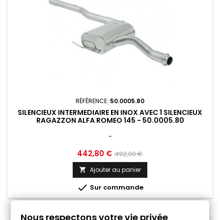
RÉFÉRENCE:
50.0005.80
SILENCIEUX INTERMEDIAIRE EN INOX AVEC 1 SILENCIEUX
RAGAZZON ALFA ROMEO 145 - 50.0005.80
-
Prix
Prix
442,80 €
492,00 €
de
Ajouter au panier

base

Sur commande
Nous respectons votre vie privée