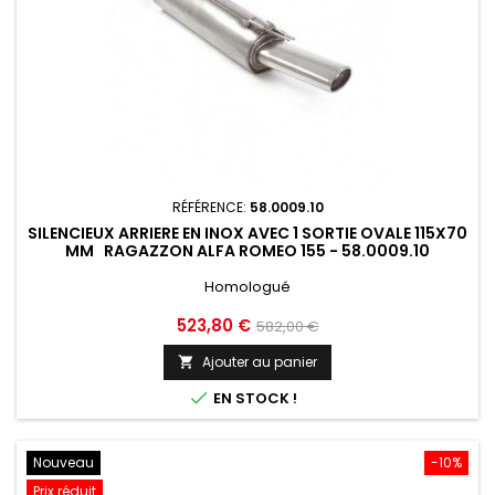
RÉFÉRENCE:
58.0009.10
SILENCIEUX ARRIERE EN INOX AVEC 1 SORTIE OVALE 115X70
MM RAGAZZON ALFA ROMEO 155 - 58.0009.10
Homologué
Prix
Prix
523,80 €
582,00 €
de
Ajouter au panier

base

EN STOCK !
Nouveau
-10%
Prix réduit