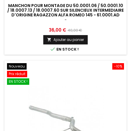
MANCHON POUR MONTAGE DU 50.0001.06 / 50.0001.10
/ 18.0007.13 / 18.0007.60 SUR SILENCIEUX INTERMEDIAIRE
D'ORIGINE RAGAZZON ALFA ROMEO 145 - 61.0001.AD
-
Prix
Prix
36,00 €
40,00 €
de
Ajouter au panier

base

EN STOCK !
Nouveau
-10%
Prix réduit
EN STOCK !