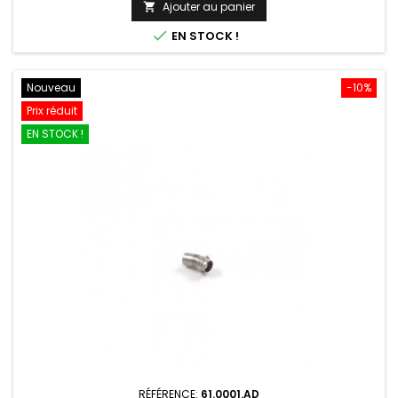
Ajouter au panier

base

EN STOCK !
Nouveau
-10%
Prix réduit
EN STOCK !
RÉFÉRENCE:
61.0001.AD