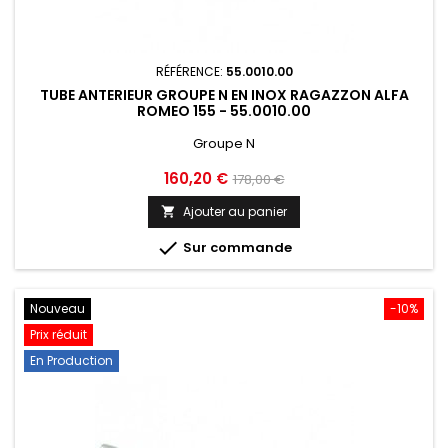
RÉFÉRENCE:
55.0010.00
TUBE ANTERIEUR GROUPE N EN INOX RAGAZZON ALFA
ROMEO 155 - 55.0010.00
Groupe N
Prix
Prix
160,20 €
178,00 €
de
Ajouter au panier

base

Sur commande
Nouveau
-10%
Prix réduit
En Production