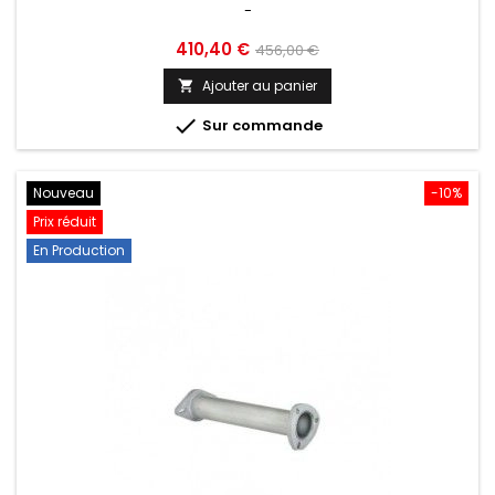
-
Prix
Prix
410,40 €
456,00 €
de
Ajouter au panier

base

Sur commande
Nouveau
-10%
Prix réduit
En Production