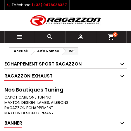
Téléphone:
(+33) 0478038387
0



shopping_cart
Accueil
Alfa Romeo
155
ECHAPPEMENT SPORT RAGAZZON
RAGAZZON EXHAUST
Nos Boutiques Tuning
CAPOT CARBONE TUNING
MAXTON DESIGN : LAMES, AILERONS
RAGAZZON ECHAPPEMENT
MAXTON DESIGN GERMANY
BANNER