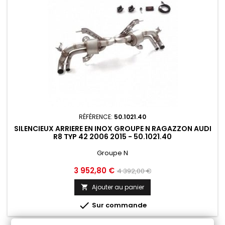
RÉFÉRENCE:
50.1021.40
SILENCIEUX ARRIERE EN INOX GROUPE N RAGAZZON AUDI
R8 TYP 42 2006 2015 - 50.1021.40
Groupe N
Prix
Prix
3 952,80 €
4 392,00 €
de
Ajouter au panier

base

Sur commande