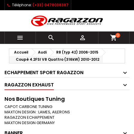
Téléphone:
(+33) 0478038387
0



shopping_cart
Accueil
Audi
R8 (typ 42) 2006-2015
Coupè 4.2FSI V8 Quattro (316kW) 2010-2012
ECHAPPEMENT SPORT RAGAZZON
RAGAZZON EXHAUST
Nos Boutiques Tuning
CAPOT CARBONE TUNING
MAXTON DESIGN : LAMES, AILERONS
RAGAZZON ECHAPPEMENT
MAXTON DESIGN GERMANY
BANNER