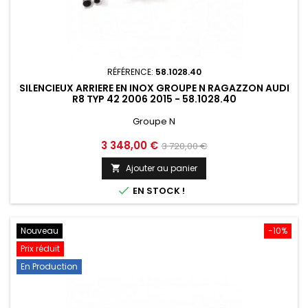
RÉFÉRENCE:
58.1028.40
SILENCIEUX ARRIERE EN INOX GROUPE N RAGAZZON AUDI
R8 TYP 42 2006 2015 - 58.1028.40
Groupe N
Prix
Prix
3 348,00 €
3 720,00 €
de
Ajouter au panier

base

EN STOCK !
Nouveau
-10%
Prix réduit
En Production