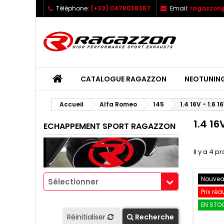
Téléphone:
(+33) 0478038387
Email:
ragazzon@
CATALOGUE RAGAZZON
NEOTUNIN
Accueil
Alfa Romeo
145
1.4 16V - 1.6 1
1.4 16
ECHAPPEMENT SPORT RAGAZZON
Il y a 4 p
Nouve
Sélectionner
Prix réd
EN STOC
Réinitialiser
Recherche