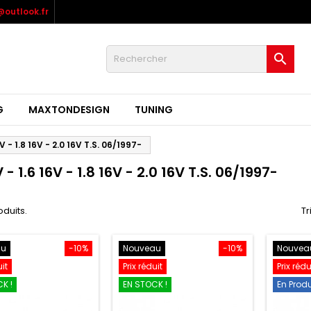
outlook.fr

G
MAXTONDESIGN
TUNING
6V - 1.8 16V - 2.0 16V T.S. 06/1997-
V - 1.6 16V - 1.8 16V - 2.0 16V T.S. 06/1997-
roduits.
Tr
au
-10%
Nouveau
-10%
Nouvea
uit
Prix réduit
Prix rédu
K !
EN STOCK !
En Prod