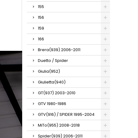
155
156
159
166
Brera(939) 2006-2011
Duetto / Spider
Giulia(952)
Giulietta(940)
GT(937) 2003-2010
GTV 1980-1986
GTV(916) / SPIDER 1995-2004
MiTo(955) 2008-2018
Spider(939) 2006-2011