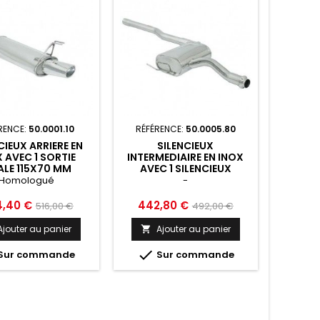
RENCE:
50.0001.10
RÉFÉRENCE:
50.0005.80
CIEUX ARRIERE EN
SILENCIEUX
 AVEC 1 SORTIE
INTERMEDIAIRE EN INOX
LE 115X70 MM
AVEC 1 SILENCIEUX
ZON ALFA ROMEO
RAGAZZON ALFA ROMEO
Homologué
-
5 - 50.0001.10
145 - 50.0005.80
Prix
Prix
Prix
,40 €
442,80 €
516,00 €
492,00 €
de
de
Ajouter au panier
Ajouter au panier

base
base

Sur commande
Sur commande