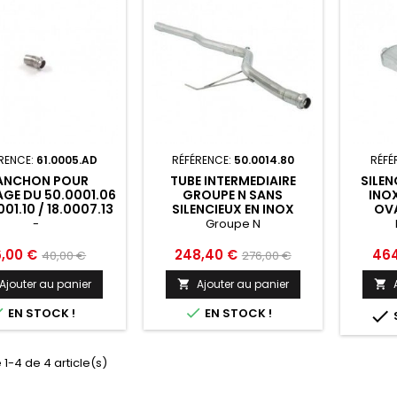
RENCE:
61.0005.AD
RÉFÉRENCE:
50.0014.80
RÉFÉ
ANCHON POUR
TUBE INTERMEDIAIRE
SILEN
GE DU 50.0001.06
GROUPE N SANS
INOX
001.10 / 18.0007.13
SILENCIEUX EN INOX
OVA
18.0007.60 SUR
RAGAZZON ALFA ROMEO
RAGAZ
-
Groupe N
SILENCIEUX
145 - 50.0014.80
14
EDIAIRE D'ORIGINE
ix
Prix
Prix
Prix
Prix
6,00 €
248,40 €
464
40,00 €
276,00 €
ZON ALFA ROMEO
de
de
5 - 61.0005.AD
Ajouter au panier
Ajouter au panier


base
base


EN STOCK !
EN STOCK !

 1-4 de 4 article(s)