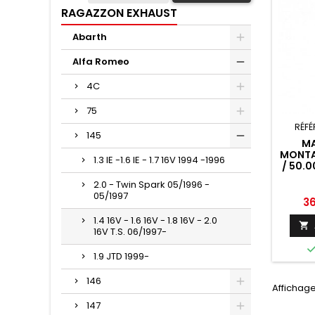
RAGAZZON EXHAUST
Abarth
Alfa Romeo
4C
75
RÉFÉ
145
M
MONTA
1.3 IE -1.6 IE - 1.7 16V 1994 -1996
/ 50.0
/ 
2.0 - Twin Spark 05/1996 -
05/1997
INTERM
Pr
3
RAGAZ
1.4 16V - 1.6 16V - 1.8 16V - 2.0
14

16V T.S. 06/1997-
1.9 JTD 1999-
146
Affichage
147