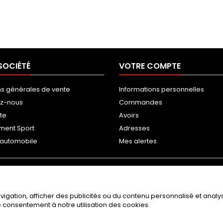
SOCIÉTÉ
VOTRE COMPTE
ns générales de vente
Informations personnelles
ez-nous
Commandes
ite
Avoirs
ment Sport
Adresses
g automobile
Mes alertes
gation, afficher des publicités ou du contenu personnalisé et analyse
re consentement à notre utilisation des cookies.
© Copyright 2026 RAGAZZON / NEOTUNING. All Rights Reserved.