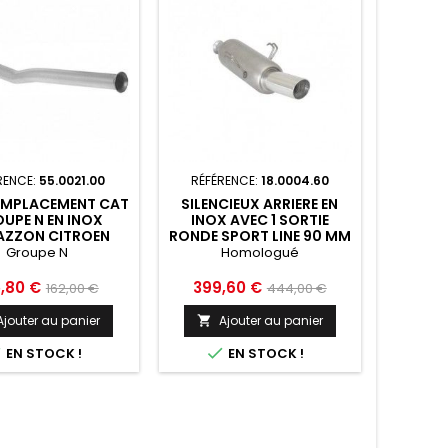
RENCE:
55.0021.00
RÉFÉRENCE:
18.0004.60
EMPLACEMENT CAT
SILENCIEUX ARRIERE EN
UPE N EN INOX
INOX AVEC 1 SORTIE
AZZON CITROEN
RONDE SPORT LINE 90 MM
O - 55.0021.00
RAGAZZON CITROEN
Groupe N
Homologué
SAXO - 18.0004.60
Prix
Prix
Prix
5,80 €
399,60 €
162,00 €
444,00 €
de
de
Ajouter au panier
Ajouter au panier

base
base


EN STOCK !
EN STOCK !