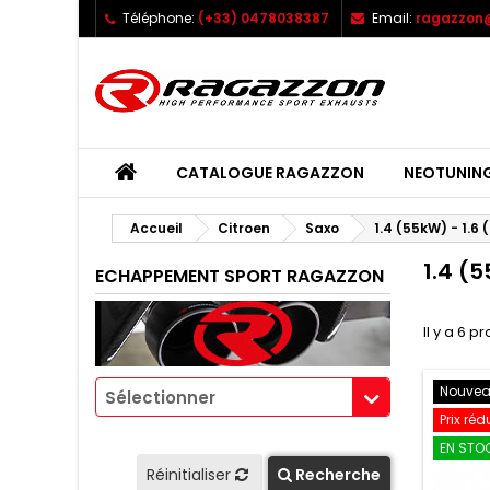
Téléphone:
(+33) 0478038387
Email:
ragazzon@
CATALOGUE RAGAZZON
NEOTUNIN
Accueil
Citroen
Saxo
1.4 (55kW) - 1.6
1.4 (
ECHAPPEMENT SPORT RAGAZZON
Il y a 6 pr
Nouve
Sélectionner
Prix réd
EN STOC
Réinitialiser
Recherche