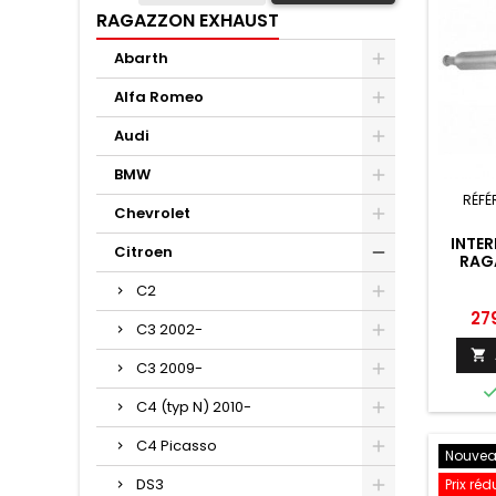
RAGAZZON EXHAUST
Abarth
Alfa Romeo
Audi
BMW
RÉFÉ
Chevrolet
INTER
Citroen
RAG
SAX
C2
Pri
27
C3 2002-

C3 2009-
C4 (typ N) 2010-
C4 Picasso
Nouve
DS3
Prix réd