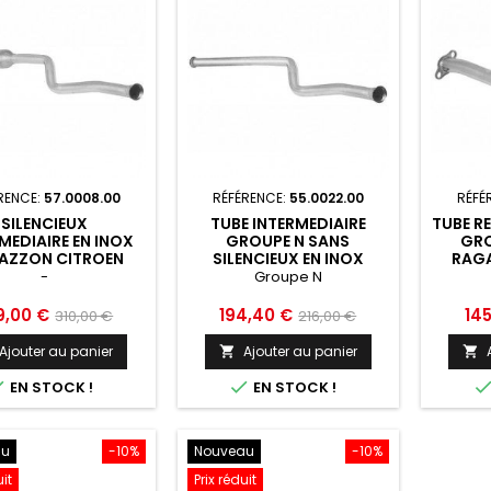
RENCE:
57.0008.00
RÉFÉRENCE:
55.0022.00
RÉFÉ
SILENCIEUX
TUBE INTERMEDIAIRE
TUBE R
MEDIAIRE EN INOX
GROUPE N SANS
GRO
AZZON CITROEN
SILENCIEUX EN INOX
RAG
O - 57.0008.00
RAGAZZON CITROEN
SAX
-
Groupe N
SAXO - 55.0022.00
x
Prix
Prix
Prix
Prix
9,00 €
194,40 €
14
310,00 €
216,00 €
de
de
Ajouter au panier
Ajouter au panier


base
base


EN STOCK !
EN STOCK !
au
-10%
Nouveau
-10%
uit
Prix réduit