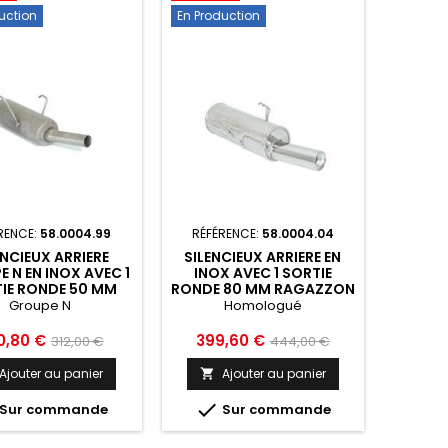
uction
En Production
RENCE:
58.0004.99
RÉFÉRENCE:
58.0004.04
ENCIEUX ARRIERE
SILENCIEUX ARRIERE EN
 N EN INOX AVEC 1
INOX AVEC 1 SORTIE
IE RONDE 50 MM
RONDE 80 MM RAGAZZON
AZZON CITROEN
CITROEN SAXO -
Groupe N
Homologué
O - 58.0004.99
58.0004.04
Prix
Prix
Prix
0,80 €
399,60 €
312,00 €
444,00 €
de
de
Ajouter au panier
Ajouter au panier

base
base

Sur commande
Sur commande