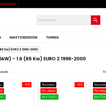
outlook.fr

G
MAXTONDESIGN
TUNING
 (65 Kw) EURO 2 1996-2000
55kW) - 1.6 (65 Kw) EURO 2 1996-2000
oduits.
Tr
au
-10%
Nouveau
-10%
Nouvea
uit
Prix réduit
Prix rédu
K !
EN STOCK !
EN STOC