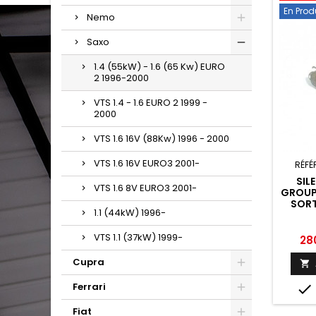
En Prod
Nemo
Saxo
1.4 (55kW) - 1.6 (65 Kw) EURO
2 1996-2000
VTS 1.4 - 1.6 EURO 2 1999 -
2000
VTS 1.6 16V (88Kw) 1996 - 2000
VTS 1.6 16V EURO3 2001-
RÉFÉ
SIL
VTS 1.6 8V EURO3 2001-
GROUPE
SORT
1.1 (44kW) 1996-
RAG
SAX
VTS 1.1 (37kW) 1999-
Prix
28
Cupra

Ferrari

Fiat