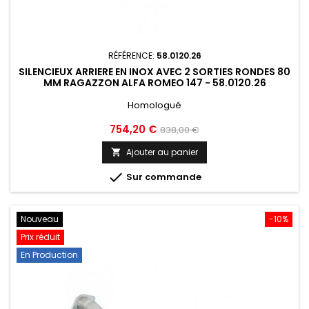
RÉFÉRENCE:
58.0120.26
SILENCIEUX ARRIERE EN INOX AVEC 2 SORTIES RONDES 80
MM RAGAZZON ALFA ROMEO 147 - 58.0120.26
Homologué
Prix
Prix
754,20 €
838,00 €
de
Ajouter au panier

base

Sur commande
Nouveau
-10%
Prix réduit
En Production