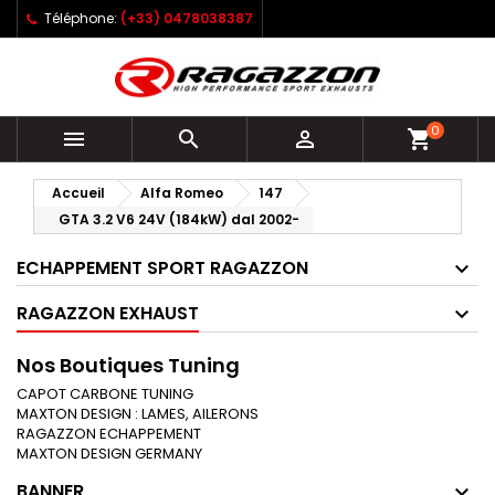
Téléphone:
(+33) 0478038387
0



shopping_cart
Accueil
Alfa Romeo
147
GTA 3.2 V6 24V (184kW) dal 2002-
ECHAPPEMENT SPORT RAGAZZON
RAGAZZON EXHAUST
Nos Boutiques Tuning
CAPOT CARBONE TUNING
MAXTON DESIGN : LAMES, AILERONS
RAGAZZON ECHAPPEMENT
MAXTON DESIGN GERMANY
BANNER