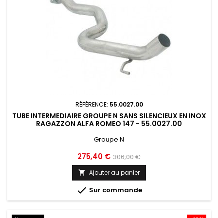
RÉFÉRENCE:
55.0027.00
TUBE INTERMEDIAIRE GROUPE N SANS SILENCIEUX EN INOX
RAGAZZON ALFA ROMEO 147 - 55.0027.00
Groupe N
Prix
Prix
275,40 €
306,00 €
de
Ajouter au panier

base

Sur commande