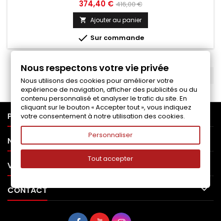
Prix
Prix
374,40 €
416,00 €
de
Ajouter au panier

base

Sur commande
Nous respectons votre vie privée
RETOUR EN HAUT

Nous utilisons des cookies pour améliorer votre
expérience de navigation, afficher des publicités ou du
contenu personnalisé et analyser le trafic du site. En
cliquant sur le bouton « Accepter tout », vous indiquez

PRODUITS
votre consentement à notre utilisation des cookies.
Personnaliser

NOTRE SOCIÉTÉ
Tout accepter

VOTRE COMPTE

CONTACT