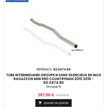
RÉFÉRENCE:
50.0474.80
TUBE INTERMEDIAIRE GROUPE N SANS SILENCIEUX EN INOX
RAGAZZON MINI R60 COUNTRYMAN 2010 2016 -
50.0474.80
Groupe N
Prix
Prix
297,00 €
330,00 €
de
Ajouter au panier
