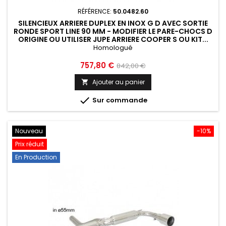
RÉFÉRENCE:
50.0482.60
SILENCIEUX ARRIERE DUPLEX EN INOX G D AVEC SORTIE
RONDE SPORT LINE 90 MM - MODIFIER LE PARE-CHOCS D
ORIGINE OU UTILISER JUPE ARRIERE COOPER S OU KIT...
Homologué
Prix
Prix
757,80 €
842,00 €
de
Ajouter au panier

base

Sur commande
Nouveau
-10%
Prix réduit
En Production