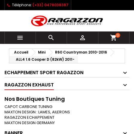
Téléphone:
(+33) 0478038387
0



shopping_cart
Accueil
Mini
R60 Countryman 2010-2016
ALL4 1.6 Cooper D (82kW) 2011-
ECHAPPEMENT SPORT RAGAZZON
RAGAZZON EXHAUST
Nos Boutiques Tuning
CAPOT CARBONE TUNING
MAXTON DESIGN : LAMES, AILERONS
RAGAZZON ECHAPPEMENT
MAXTON DESIGN GERMANY
BANNER