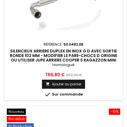
RÉFÉRENCE:
50.0482.06
SILENCIEUX ARRIERE DUPLEX EN INOX G D AVEC SORTIE
RONDE 102 MM - MODIFIER LE PARE-CHOCS D ORIGINE
OU UTILISER JUPE ARRIERE COOPER S RAGAZZON MINI
R60...
Homologué
Prix
Prix
766,80 €
852,00 €
de
Ajouter au panier

base

Sur commande
Nouveau
-10%
Prix réduit
En Production