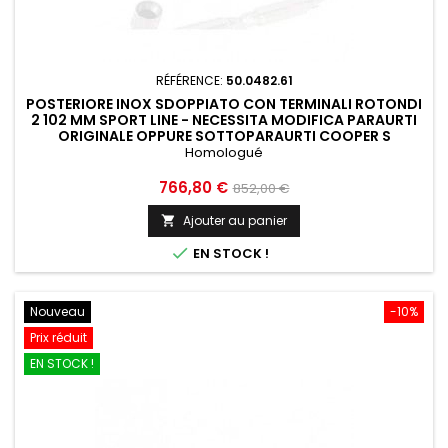
RÉFÉRENCE:
50.0482.61
POSTERIORE INOX SDOPPIATO CON TERMINALI ROTONDI
2 102 MM SPORT LINE - NECESSITA MODIFICA PARAURTI
ORIGINALE OPPURE SOTTOPARAURTI COOPER S
RAGAZZON MINI...
Homologué
Prix
Prix
766,80 €
852,00 €
de
Ajouter au panier

base

EN STOCK !
Nouveau
-10%
Prix réduit
EN STOCK !