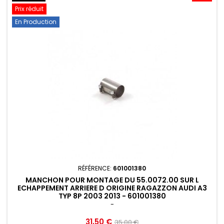
Prix réduit
En Production
RÉFÉRENCE:
601001380
MANCHON POUR MONTAGE DU 55.0072.00 SUR L
ECHAPPEMENT ARRIERE D ORIGINE RAGAZZON AUDI A3
TYP 8P 2003 2013 - 601001380
-
Prix
Prix
31,50 €
35,00 €