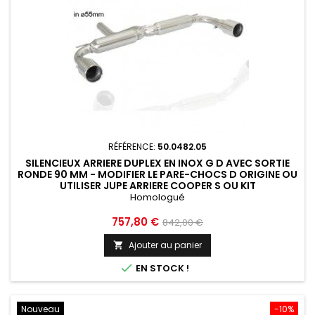
RÉFÉRENCE:
50.0482.05
SILENCIEUX ARRIERE DUPLEX EN INOX G D AVEC SORTIE
RONDE 90 MM - MODIFIER LE PARE-CHOCS D ORIGINE OU
UTILISER JUPE ARRIERE COOPER S OU KIT
AERODYNAMIQUE...
Homologué
Prix
Prix
757,80 €
842,00 €
de
Ajouter au panier

base

EN STOCK !
Nouveau
-10%