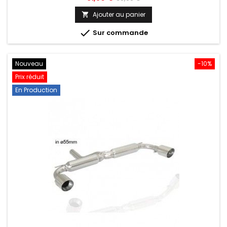
de
Ajouter au panier

base

Sur commande
Nouveau
-10%
Prix réduit
En Production