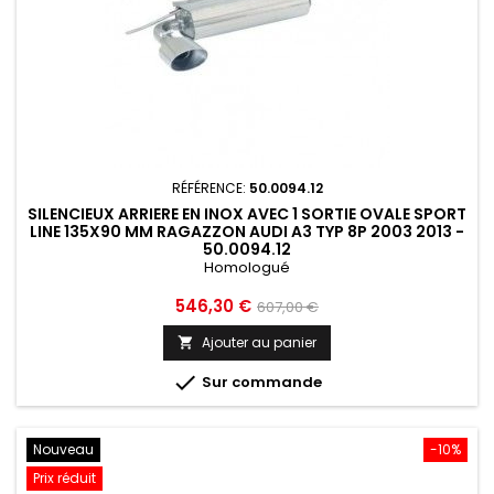
RÉFÉRENCE:
50.0094.12
SILENCIEUX ARRIERE EN INOX AVEC 1 SORTIE OVALE SPORT
LINE 135X90 MM RAGAZZON AUDI A3 TYP 8P 2003 2013 -
50.0094.12
Homologué
Prix
Prix
546,30 €
607,00 €
de
Ajouter au panier

base

Sur commande
Nouveau
-10%
Prix réduit