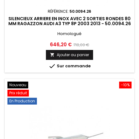
RÉFÉRENCE:
50.0094.26
SILENCIEUX ARRIERE EN INOX AVEC 2 SORTIES RONDES 80
MM RAGAZZON AUDI A3 TYP 8P 2003 2013 - 50.0094.26
Homologué
Prix
Prix
646,20 €
718,00 €
de
Ajouter au panier

base

Sur commande
Nouveau
-10%
Prix réduit
En Production