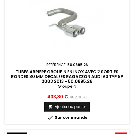
RÉFÉRENCE:
50.0895.26
TUBES ARRIERE GROUP N EN INOX AVEC 2 SORTIES
RONDES 80 MM DECALEES RAGAZZON AUDI A3 TYP 8P
2003 2013 - 50.0895.26
Groupe N
Prix
Prix
433,80 €
482,00 €
de
Ajouter au panier

base

Sur commande