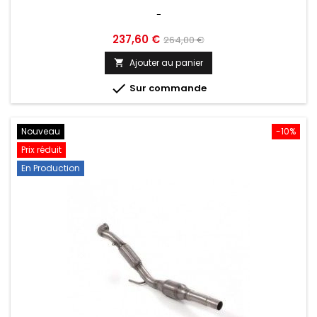
-
Prix
Prix
237,60 €
264,00 €
de
Ajouter au panier

base

Sur commande
Nouveau
-10%
Prix réduit
En Production