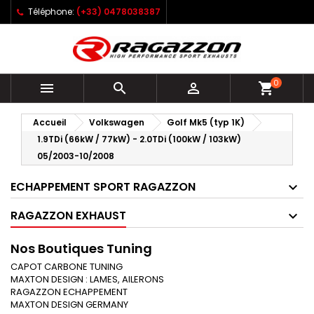
Téléphone:
(+33) 0478038387
0



shopping_cart
Accueil
Volkswagen
Golf Mk5 (typ 1K)
1.9TDi (66kW / 77kW) - 2.0TDi (100kW / 103kW)
05/2003-10/2008
ECHAPPEMENT SPORT RAGAZZON
RAGAZZON EXHAUST
Nos Boutiques Tuning
CAPOT CARBONE TUNING
MAXTON DESIGN : LAMES, AILERONS
RAGAZZON ECHAPPEMENT
MAXTON DESIGN GERMANY