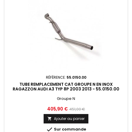
RÉFÉRENCE:
55.0150.00
TUBE REMPLACEMENT CAT GROUPE N EN INOX
RAGAZZON AUDI A3 TYP 8P 2003 2013 - 55.0150.00
Groupe N
Prix
Prix
405,90 €
451,00 €
de
Ajouter au panier

base

Sur commande