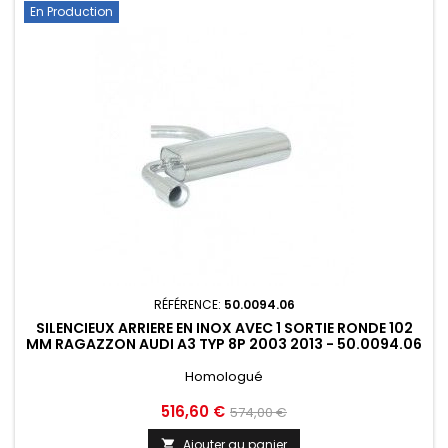
En Production
RÉFÉRENCE:
50.0094.06
SILENCIEUX ARRIERE EN INOX AVEC 1 SORTIE RONDE 102
MM RAGAZZON AUDI A3 TYP 8P 2003 2013 - 50.0094.06
Homologué
Prix
Prix
516,60 €
574,00 €
de
Ajouter au panier
