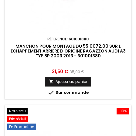
RÉFÉRENCE:
601001380
MANCHON POUR MONTAGE DU 55.0072.00 SUR L
ECHAPPEMENT ARRIERE D ORIGINE RAGAZZON AUDI A3
TYP 8P 2003 2013 - 601001380
-
Prix
Prix
31,50 €
35,00 €
de
Ajouter au panier

base

Sur commande
Nouveau
-10%
Prix réduit
En Production