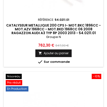
RÉFÉRENCE:
54.0211.01
CATALYSEUR METALLIQUE 200 CPS I- MOT.BKC 1896CC -
MOT.AZV 1968CC - MOT.BKD 1968CC 06 2008
RAGAZZON AUDI A3 TYP 8P 2003 2013 - 54.0211.01
Groupe N
Prix
Prix
762,30 €
847,00 €
de
Ajouter au panier

base

Sur commande
Nouveau
-10%
Prix réduit
En Production