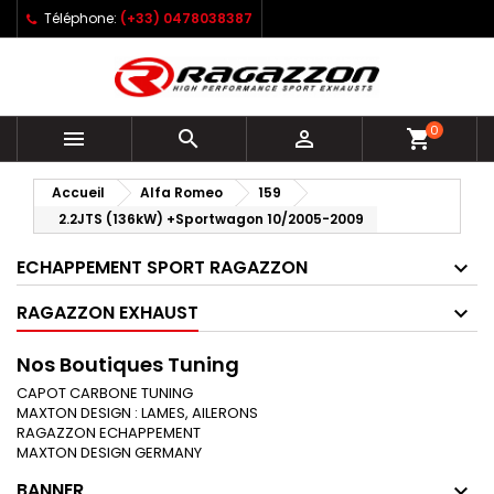
Téléphone:
(+33) 0478038387
0



shopping_cart
Accueil
Alfa Romeo
159
2.2JTS (136kW) +Sportwagon 10/2005-2009
ECHAPPEMENT SPORT RAGAZZON
RAGAZZON EXHAUST
Nos Boutiques Tuning
CAPOT CARBONE TUNING
MAXTON DESIGN : LAMES, AILERONS
RAGAZZON ECHAPPEMENT
MAXTON DESIGN GERMANY
BANNER