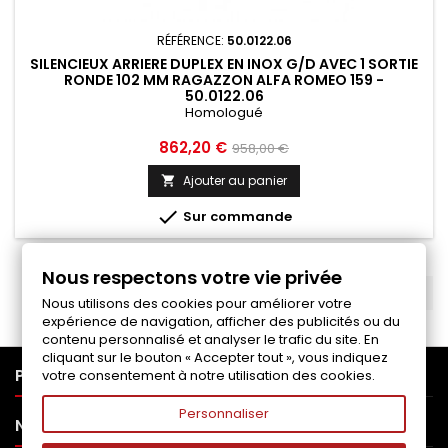
RÉFÉRENCE:
50.0122.06
SILENCIEUX ARRIERE DUPLEX EN INOX G/D AVEC 1 SORTIE
RONDE 102 MM RAGAZZON ALFA ROMEO 159 -
50.0122.06
Homologué
Prix
Prix
862,20 €
958,00 €
de
Ajouter au panier

base

Sur commande
Nous respectons votre vie privée
RETOUR EN HAUT

Nous utilisons des cookies pour améliorer votre
expérience de navigation, afficher des publicités ou du
contenu personnalisé et analyser le trafic du site. En
cliquant sur le bouton « Accepter tout », vous indiquez

PRODUITS
votre consentement à notre utilisation des cookies.
Personnaliser

NOTRE SOCIÉTÉ