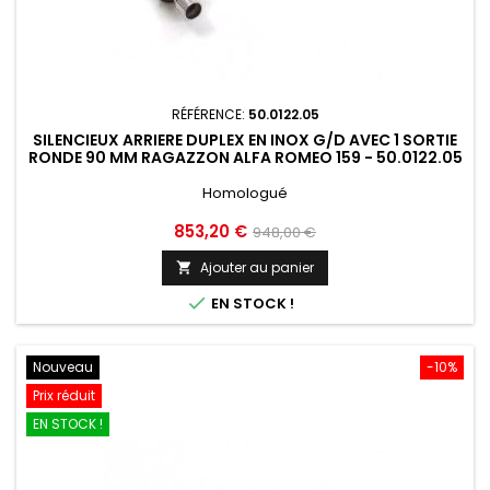
RÉFÉRENCE:
50.0122.05
SILENCIEUX ARRIERE DUPLEX EN INOX G/D AVEC 1 SORTIE
RONDE 90 MM RAGAZZON ALFA ROMEO 159 - 50.0122.05
Homologué
Prix
Prix
853,20 €
948,00 €
de
Ajouter au panier

base

EN STOCK !
Nouveau
-10%
Prix réduit
EN STOCK !