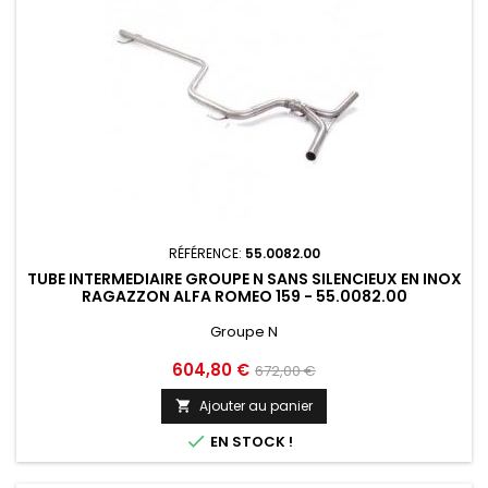
RÉFÉRENCE:
55.0082.00
TUBE INTERMEDIAIRE GROUPE N SANS SILENCIEUX EN INOX
RAGAZZON ALFA ROMEO 159 - 55.0082.00
Groupe N
Prix
Prix
604,80 €
672,00 €
de
Ajouter au panier

base

EN STOCK !