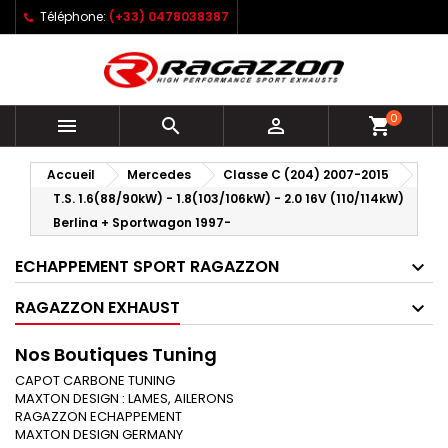
Téléphone:
(+33) 0478038387
0



shopping_cart
Accueil
Mercedes
Classe C (204) 2007-2015
T.S. 1.6(88/90kW) - 1.8(103/106kW) - 2.0 16V (110/114kW)
Berlina + Sportwagon 1997-
ECHAPPEMENT SPORT RAGAZZON
RAGAZZON EXHAUST
Nos Boutiques Tuning
CAPOT CARBONE TUNING
MAXTON DESIGN : LAMES, AILERONS
RAGAZZON ECHAPPEMENT
MAXTON DESIGN GERMANY