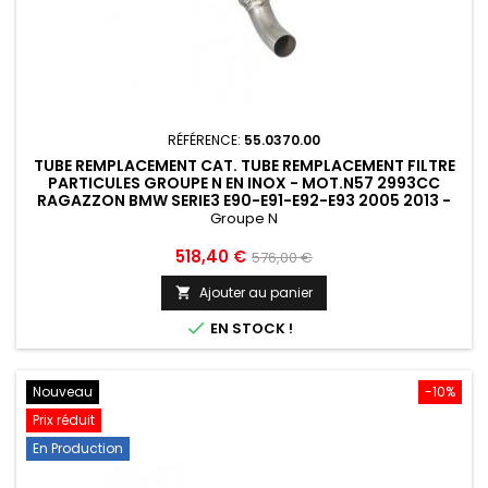
RÉFÉRENCE:
55.0370.00
TUBE REMPLACEMENT CAT. TUBE REMPLACEMENT FILTRE
PARTICULES GROUPE N EN INOX - MOT.N57 2993CC
RAGAZZON BMW SERIE3 E90-E91-E92-E93 2005 2013 -
55.0370.00
Groupe N
Prix
Prix
518,40 €
576,00 €
de
Ajouter au panier

base

EN STOCK !
Nouveau
-10%
Prix réduit
En Production