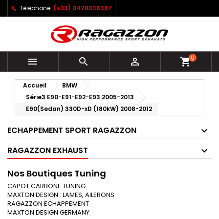
Téléphone:
(+33) 0478038387
0



shopping_cart
Accueil
BMW
Série3 E90-E91-E92-E93 2005-2013
E90(Sedan) 330D-xD (180kW) 2008-2012
ECHAPPEMENT SPORT RAGAZZON
RAGAZZON EXHAUST
Nos Boutiques Tuning
CAPOT CARBONE TUNING
MAXTON DESIGN : LAMES, AILERONS
RAGAZZON ECHAPPEMENT
MAXTON DESIGN GERMANY