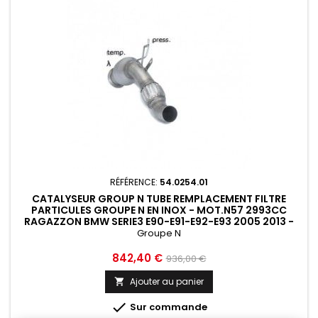
RÉFÉRENCE:
54.0254.01
CATALYSEUR GROUP N TUBE REMPLACEMENT FILTRE
PARTICULES GROUPE N EN INOX - MOT.N57 2993CC
RAGAZZON BMW SERIE3 E90-E91-E92-E93 2005 2013 -
54.0254.01
Groupe N
Prix
Prix
842,40 €
936,00 €
de
Ajouter au panier

base

Sur commande