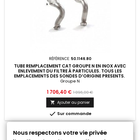
RÉFÉRENCE:
50.1146.80
TUBE REMPLACEMENT CAT GROUPE N EN INOX AVEC
ENLEVEMENT DU FILTRE À PARTICULES. TOUS LES
EMPLACEMENTS DES SONDES D’ORIGINE PRESENTS.
RAGAZZON LAMBORGHINI...
Groupe N
Prix
Prix
1 706,40 €
1 896,00 €
de
Ajouter au panier

base

Sur commande
Nous respectons votre vie privée
RETOUR EN HAUT
