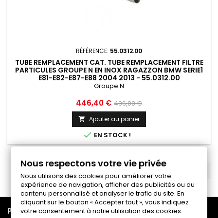
RÉFÉRENCE:
55.0312.00
TUBE REMPLACEMENT CAT. TUBE REMPLACEMENT FILTRE
PARTICULES GROUPE N EN INOX RAGAZZON BMW SERIE1
E81-E82-E87-E88 2004 2013 - 55.0312.00
Groupe N
Prix
Prix
446,40 €
496,00 €
de
Ajouter au panier

base

EN STOCK !
Nous respectons votre vie privée
RETOUR EN HAUT

Nous utilisons des cookies pour améliorer votre
expérience de navigation, afficher des publicités ou du
contenu personnalisé et analyser le trafic du site. En
cliquant sur le bouton « Accepter tout », vous indiquez

PRODUITS
votre consentement à notre utilisation des cookies.