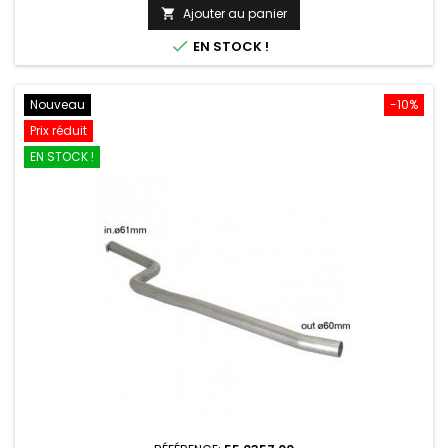
de
Ajouter au panier

base

EN STOCK !
Nouveau
-10%
Prix réduit
EN STOCK !