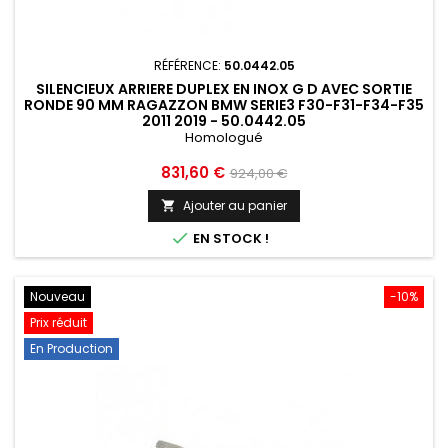
RÉFÉRENCE:
50.0442.05
SILENCIEUX ARRIERE DUPLEX EN INOX G D AVEC SORTIE
RONDE 90 MM RAGAZZON BMW SERIE3 F30-F31-F34-F35
2011 2019 - 50.0442.05
Homologué
Prix
Prix
831,60 €
924,00 €
de
Ajouter au panier

base

EN STOCK !
Nouveau
-10%
Prix réduit
En Production