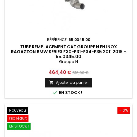
RÉFÉRENCE:
55.0345.00
TUBE REMPLACEMENT CAT GROUPE N EN INOX
RAGAZZON BMW SERIE3 F30-F31-F34-F35 2011 2019 -
55.0345.00
Groupe N
Prix
Prix
464,40 €
516,00 €
de
Ajouter au panier

base

EN STOCK !
Nouveau
-10%
Prix réduit
EN STOCK !