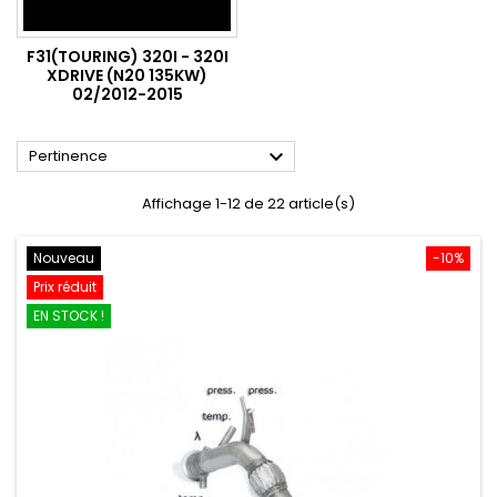
F31(TOURING) 320I - 320I
XDRIVE (N20 135KW)
02/2012-2015

Pertinence
Affichage 1-12 de 22 article(s)
Nouveau
-10%
Prix réduit
EN STOCK !