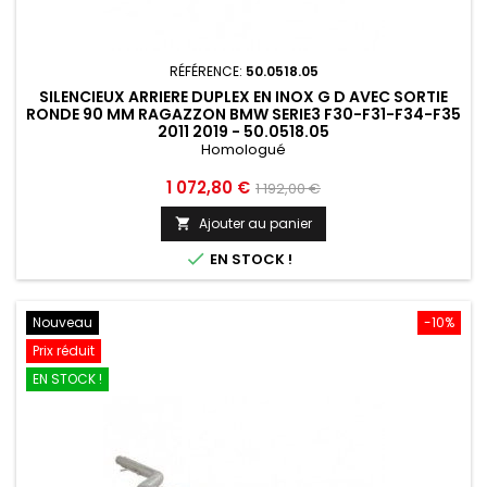
RÉFÉRENCE:
50.0518.05
SILENCIEUX ARRIERE DUPLEX EN INOX G D AVEC SORTIE
RONDE 90 MM RAGAZZON BMW SERIE3 F30-F31-F34-F35
2011 2019 - 50.0518.05
Homologué
Prix
Prix
1 072,80 €
1 192,00 €
de
Ajouter au panier

base

EN STOCK !
Nouveau
-10%
Prix réduit
EN STOCK !