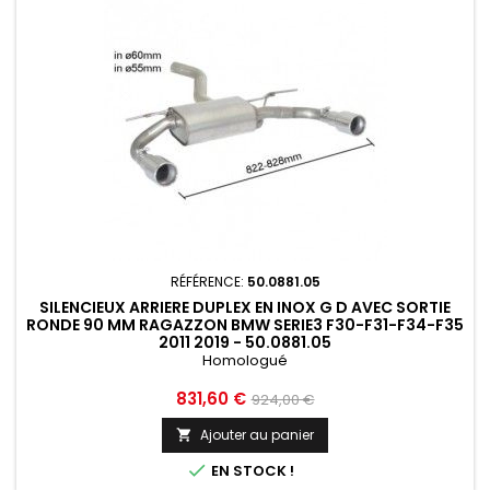
RÉFÉRENCE:
50.0881.05
SILENCIEUX ARRIERE DUPLEX EN INOX G D AVEC SORTIE
RONDE 90 MM RAGAZZON BMW SERIE3 F30-F31-F34-F35
2011 2019 - 50.0881.05
Homologué
Prix
Prix
831,60 €
924,00 €
de
Ajouter au panier

base

EN STOCK !