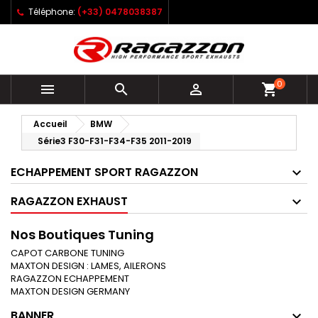
Téléphone:
(+33) 0478038387
0



shopping_cart
Accueil
BMW
Série3 F30-F31-F34-F35 2011-2019
ECHAPPEMENT SPORT RAGAZZON
RAGAZZON EXHAUST
Nos Boutiques Tuning
CAPOT CARBONE TUNING
MAXTON DESIGN : LAMES, AILERONS
RAGAZZON ECHAPPEMENT
MAXTON DESIGN GERMANY
BANNER