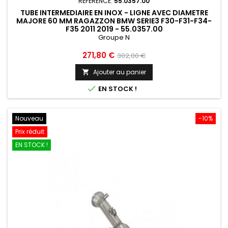
RÉFÉRENCE:
55.0357.00
TUBE INTERMEDIAIRE EN INOX - LIGNE AVEC DIAMETRE
MAJORE 60 MM RAGAZZON BMW SERIE3 F30-F31-F34-
F35 2011 2019 - 55.0357.00
Groupe N
Prix
Prix
271,80 €
302,00 €
de
Ajouter au panier

base

EN STOCK !
Nouveau
-10%
Prix réduit
EN STOCK !