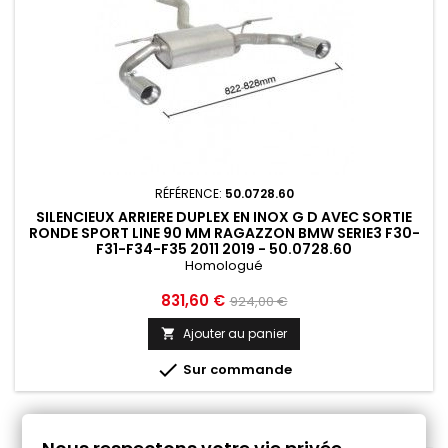
RÉFÉRENCE:
50.0728.60
SILENCIEUX ARRIERE DUPLEX EN INOX G D AVEC SORTIE
RONDE SPORT LINE 90 MM RAGAZZON BMW SERIE3 F30-
F31-F34-F35 2011 2019 - 50.0728.60
Homologué
Prix
Prix
831,60 €
924,00 €
de
Ajouter au panier

base

Sur commande
1
2
Suivant
