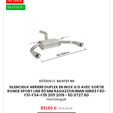
Prix réduit
EN STOCK !
RÉFÉRENCE:
50.0727.60
SILENCIEUX ARRIERE DUPLEX EN INOX G D AVEC SORTIE
RONDE SPORT LINE 90 MM RAGAZZON BMW SERIE3 F30-
F31-F34-F35 2011 2019 - 50.0727.60
Homologué
Prix
Prix
831,60 €
924,00 €