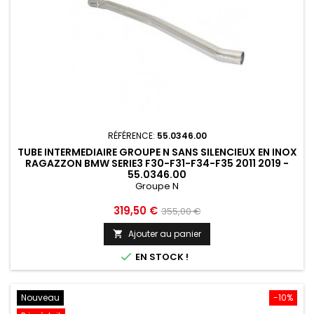
RÉFÉRENCE:
55.0346.00
TUBE INTERMEDIAIRE GROUPE N SANS SILENCIEUX EN INOX
RAGAZZON BMW SERIE3 F30-F31-F34-F35 2011 2019 -
55.0346.00
Groupe N
Prix
Prix
319,50 €
355,00 €
de
Ajouter au panier

base

EN STOCK !
Nouveau
-10%