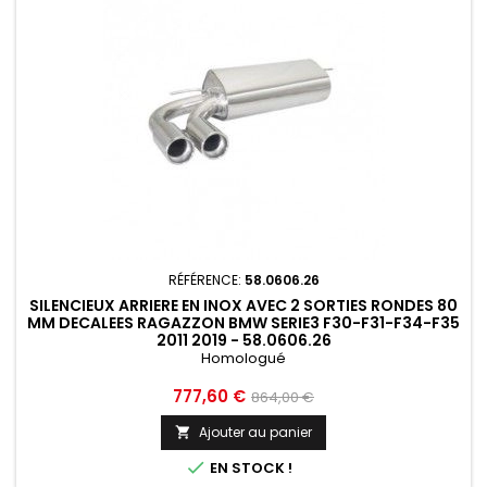
RÉFÉRENCE:
58.0606.26
SILENCIEUX ARRIERE EN INOX AVEC 2 SORTIES RONDES 80
MM DECALEES RAGAZZON BMW SERIE3 F30-F31-F34-F35
2011 2019 - 58.0606.26
Homologué
Prix
Prix
777,60 €
864,00 €
de
Ajouter au panier

base

EN STOCK !