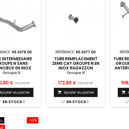
RENCE:
55.0278.00
RÉFÉRENCE:
55.0277.00
RÉFÉ
E INTERMEDIAIRE
TUBE REMPLACEMENT
TUBE R
ROUPE N SANS
2EME CAT GROUPE N EN
GROUP
ENCIEUX EN INOX
INOX RAGAZZON
ANTERI
AZZON HYUNDAI
HYUNDAI GENESIS MK1 BH
FLEX
Groupe N
Groupe N
SIS MK1 BH 2008
2008 2013 - 55.0277.00
HYUNDA
3 - 55.0278.00
2008 2
Prix
Prix
Prix
Prix
0,80 €
172,80 €
518
312,00 €
192,00 €
de
de
Ajouter au panier
Ajouter au panier


base
base


EN STOCK !
EN STOCK !
au
-10%
uit