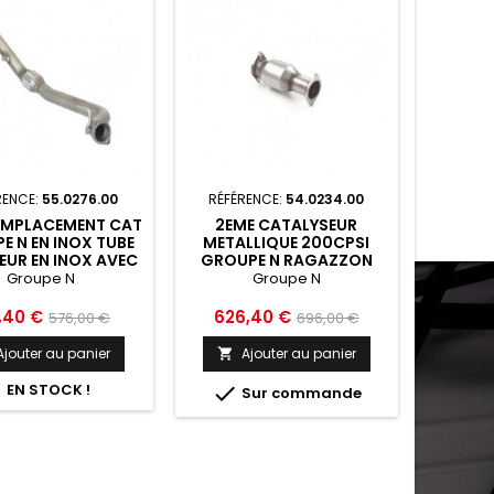
RENCE:
55.0276.00
RÉFÉRENCE:
54.0234.00
EMPLACEMENT CAT
2EME CATALYSEUR
E N EN INOX TUBE
METALLIQUE 200CPSI
EUR EN INOX AVEC
GROUPE N RAGAZZON
IBLE RAGAZZON
HYUNDAI GENESIS MK1 BH
Groupe N
Groupe N
I GENESIS MK1 BH
2008 2013 - 54.0234.00
013 - 55.0276.00
Prix
Prix
Prix
,40 €
626,40 €
576,00 €
696,00 €
de
de
Ajouter au panier
Ajouter au panier

base
base

EN STOCK !

Sur commande