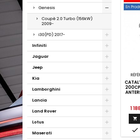
En Prod
Genesis
Coupè 2.0 Turbo (156kW)
2009-
i30(PD) 2017-
Infiniti
Jaguar
Jeep
RÉFÉ
Kia
CATAL
200CP
Lamborghini
ANTER
FLE
Lancia
HYUND
2008 
Prix
1 18
Land Rover

Lotus

Maserati