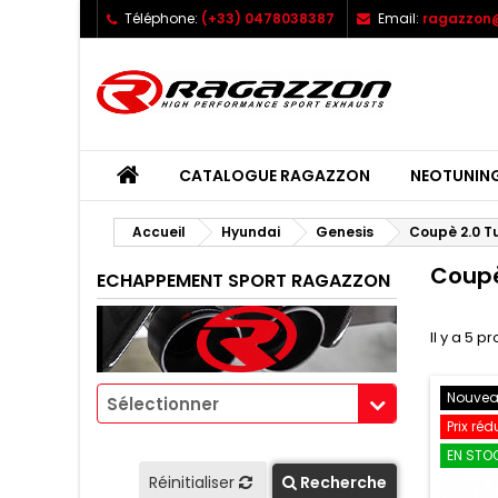
Téléphone:
(+33) 0478038387
Email:
ragazzon@
CATALOGUE RAGAZZON
NEOTUNIN
Accueil
Hyundai
Genesis
Coupè 2.0 T
Coupè
ECHAPPEMENT SPORT RAGAZZON
Il y a 5 pr
Nouve
Sélectionner
Prix réd
EN STOC
Réinitialiser
Recherche