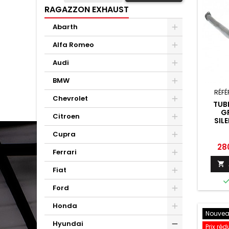
RAGAZZON EXHAUST
Abarth
Alfa Romeo
Audi
BMW
RÉFÉ
Chevrolet
TUB
G
Citroen
SIL
RAG
Cupra
GENE
201
Prix
28
Ferrari

Fiat
Ford
Honda
Nouve
Hyundai
Prix réd