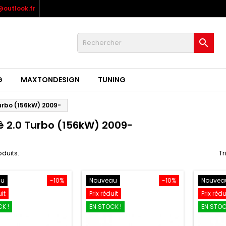
outlook.fr

G
MAXTONDESIGN
TUNING
urbo (156kW) 2009-
 2.0 Turbo (156kW) 2009-
oduits.
Tr
au
-10%
Nouveau
-10%
Nouvea
uit
Prix réduit
Prix rédu
K !
EN STOCK !
EN STOC