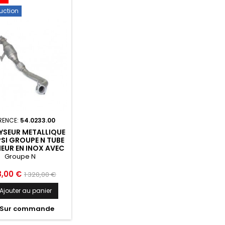
uction
RENCE:
54.0233.00
YSEUR METALLIQUE
SI GROUPE N TUBE
IEUR EN INOX AVEC
XIBLE RAGAZZON
Groupe N
AI GENESIS MK1 BH
2013 - 54.0233.00
Prix
8,00 €
1 320,00 €
de
Ajouter au panier
base
Sur commande