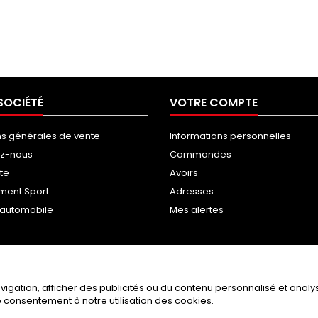
SOCIÉTÉ
VOTRE COMPTE
ns générales de vente
Informations personnelles
ez-nous
Commandes
ite
Avoirs
ment Sport
Adresses
g automobile
Mes alertes
gation, afficher des publicités ou du contenu personnalisé et analyse
re consentement à notre utilisation des cookies.
© Copyright 2026 RAGAZZON / NEOTUNING. All Rights Reserved.