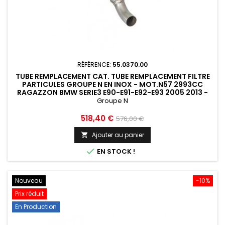
RÉFÉRENCE:
55.0370.00
TUBE REMPLACEMENT CAT. TUBE REMPLACEMENT FILTRE
PARTICULES GROUPE N EN INOX - MOT.N57 2993CC
RAGAZZON BMW SERIE3 E90-E91-E92-E93 2005 2013 -
55.0370.00
Groupe N
Prix
Prix
518,40 €
576,00 €
de
Ajouter au panier

base

EN STOCK !
Nouveau
-10%
Prix réduit
En Production