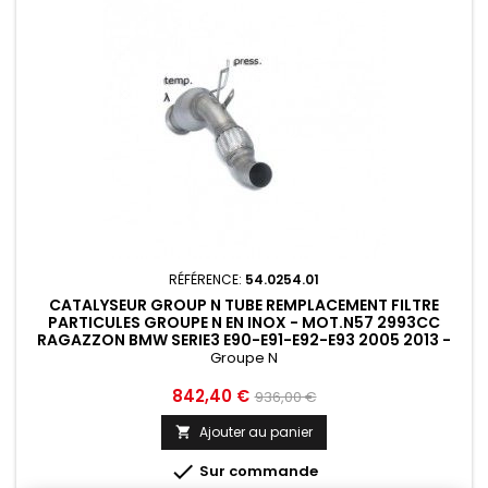
RÉFÉRENCE:
54.0254.01
CATALYSEUR GROUP N TUBE REMPLACEMENT FILTRE
PARTICULES GROUPE N EN INOX - MOT.N57 2993CC
RAGAZZON BMW SERIE3 E90-E91-E92-E93 2005 2013 -
54.0254.01
Groupe N
Prix
Prix
842,40 €
936,00 €
de
Ajouter au panier

base

Sur commande