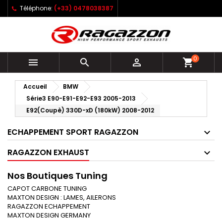
Téléphone:
(+33) 0478038387
0



shopping_cart
Accueil
BMW
Série3 E90-E91-E92-E93 2005-2013
E92(Coupè) 330D-xD (180kW) 2008-2012
ECHAPPEMENT SPORT RAGAZZON
RAGAZZON EXHAUST
Nos Boutiques Tuning
CAPOT CARBONE TUNING
MAXTON DESIGN : LAMES, AILERONS
RAGAZZON ECHAPPEMENT
MAXTON DESIGN GERMANY