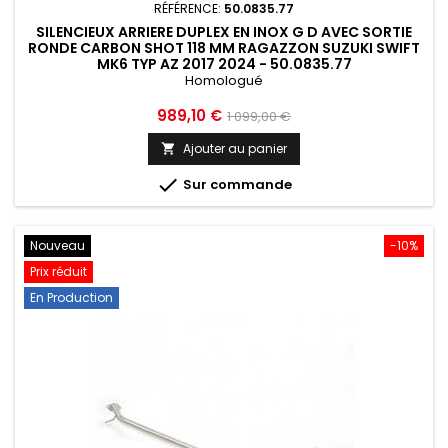
RÉFÉRENCE:
50.0835.77
SILENCIEUX ARRIERE DUPLEX EN INOX G D AVEC SORTIE
RONDE CARBON SHOT 118 MM RAGAZZON SUZUKI SWIFT
MK6 TYP AZ 2017 2024 - 50.0835.77
Homologué
Prix
Prix
989,10 €
1 099,00 €
de
Ajouter au panier

base

Sur commande
Nouveau
-10%
Prix réduit
En Production