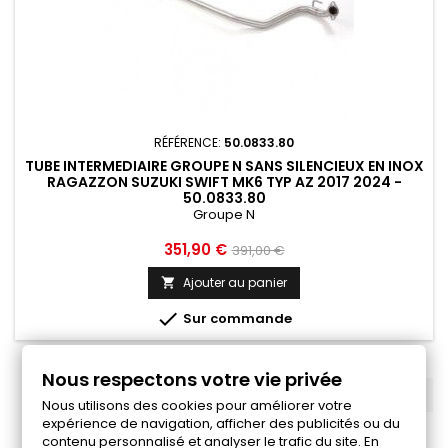
RÉFÉRENCE:
50.0833.80
TUBE INTERMEDIAIRE GROUPE N SANS SILENCIEUX EN INOX
RAGAZZON SUZUKI SWIFT MK6 TYP AZ 2017 2024 -
50.0833.80
Groupe N
Prix
Prix
351,90 €
391,00 €
de
Ajouter au panier

base

Sur commande
Nous respectons votre vie privée
RETOUR EN HAUT

Nous utilisons des cookies pour améliorer votre
expérience de navigation, afficher des publicités ou du
contenu personnalisé et analyser le trafic du site. En