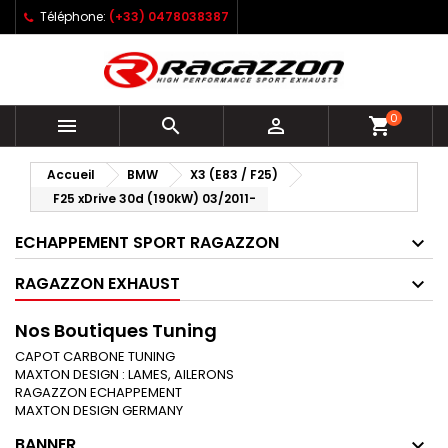
Téléphone:
(+33) 0478038387
0



shopping_cart
Accueil
BMW
X3 (E83 / F25)
F25 xDrive 30d (190kW) 03/2011-
ECHAPPEMENT SPORT RAGAZZON
RAGAZZON EXHAUST
Nos Boutiques Tuning
CAPOT CARBONE TUNING
MAXTON DESIGN : LAMES, AILERONS
RAGAZZON ECHAPPEMENT
MAXTON DESIGN GERMANY
BANNER