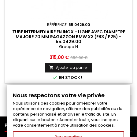
RÉFÉRENCE:
55.0429.00
TUBE INTERMEDIAIRE EN INOX - LIGNE AVEC DIAMETRE
MAJORE 70 MM RAGAZZON BMW X3 (E83 / F25) -
55.0429.00
Groupe N
Prix
Prix
315,00 €
350,00 €
de
Ajouter au panier

base

EN STOCK !
Nous respectons votre vie privée
RETOUR EN HAUT

Nous utilisons des cookies pour améliorer votre
expérience de navigation, afficher des publicités ou du
contenu personnalisé et analyser le trafic du site. En
cliquant sur le bouton « Accepter tout », vous indiquez

PRODUITS
votre consentement à notre utilisation des cookies.
Personnaliser