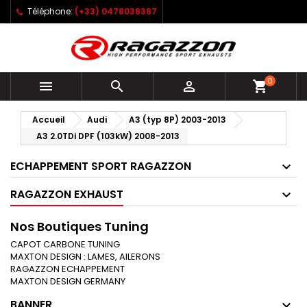
Téléphone:
(+33) 0478038387
0



shopping_cart
Accueil
Audi
A3 (typ 8P) 2003-2013
A3 2.0TDi DPF (103kW) 2008-2013
ECHAPPEMENT SPORT RAGAZZON
RAGAZZON EXHAUST
Nos Boutiques Tuning
CAPOT CARBONE TUNING
MAXTON DESIGN : LAMES, AILERONS
RAGAZZON ECHAPPEMENT
MAXTON DESIGN GERMANY
BANNER