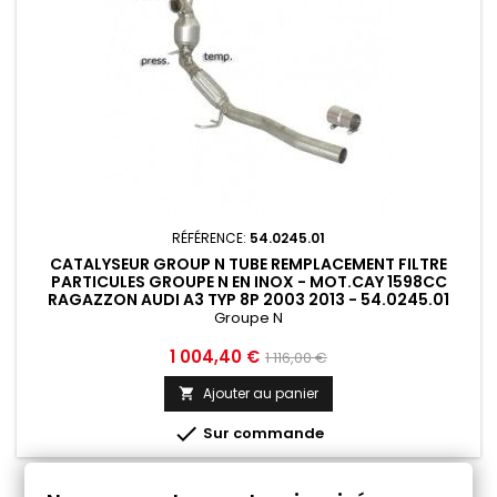
RÉFÉRENCE:
54.0245.01
CATALYSEUR GROUP N TUBE REMPLACEMENT FILTRE
PARTICULES GROUPE N EN INOX - MOT.CAY 1598CC
RAGAZZON AUDI A3 TYP 8P 2003 2013 - 54.0245.01
Groupe N
Prix
Prix
1 004,40 €
1 116,00 €
de
Ajouter au panier

base

Sur commande