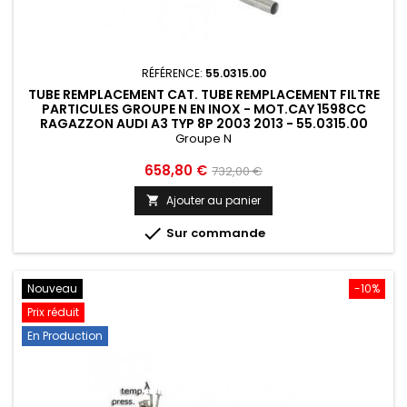
RÉFÉRENCE:
55.0315.00
TUBE REMPLACEMENT CAT. TUBE REMPLACEMENT FILTRE
PARTICULES GROUPE N EN INOX - MOT.CAY 1598CC
RAGAZZON AUDI A3 TYP 8P 2003 2013 - 55.0315.00
Groupe N
Prix
Prix
658,80 €
732,00 €
de
Ajouter au panier

base

Sur commande
Nouveau
-10%
Prix réduit
En Production