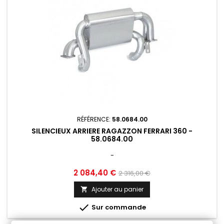
RÉFÉRENCE:
58.0684.00
SILENCIEUX ARRIERE RAGAZZON FERRARI 360 -
58.0684.00
-
Prix
Prix
2 084,40 €
2 316,00 €
de
Ajouter au panier

base

Sur commande