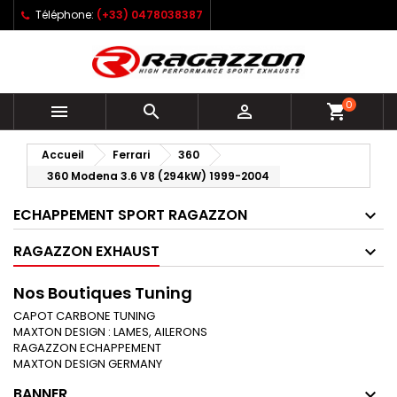
Téléphone:
(+33) 0478038387
0



shopping_cart
Accueil
Ferrari
360
360 Modena 3.6 V8 (294kW) 1999-2004
ECHAPPEMENT SPORT RAGAZZON
RAGAZZON EXHAUST
Nos Boutiques Tuning
CAPOT CARBONE TUNING
MAXTON DESIGN : LAMES, AILERONS
RAGAZZON ECHAPPEMENT
MAXTON DESIGN GERMANY
BANNER