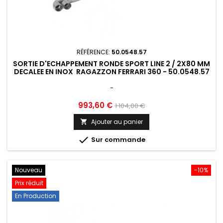
RÉFÉRENCE:
50.0548.57
SORTIE D'ECHAPPEMENT RONDE SPORT LINE 2 / 2X80 MM
DECALEE EN INOX RAGAZZON FERRARI 360 - 50.0548.57
-
Prix
Prix
993,60 €
1 104,00 €
de
Ajouter au panier

base

Sur commande
Nouveau
-10%
Prix réduit
En Production