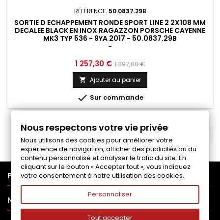
RÉFÉRENCE:
50.0837.29B
SORTIE D ECHAPPEMENT RONDE SPORT LINE 2 2X108 MM
DECALEE BLACK EN INOX RAGAZZON PORSCHE CAYENNE
MK3 TYP 536 - 9YA 2017 - 50.0837.29B
-
Prix
Prix
1 257,30 €
1 397,00 €
de
Ajouter au panier

base

Sur commande
Nous respectons votre vie privée
RETOUR EN HAUT

Nous utilisons des cookies pour améliorer votre
expérience de navigation, afficher des publicités ou du
contenu personnalisé et analyser le trafic du site. En
cliquant sur le bouton « Accepter tout », vous indiquez

PRODUITS
votre consentement à notre utilisation des cookies.
Personnaliser

NOTRE SOCIÉTÉ
Tout accepter