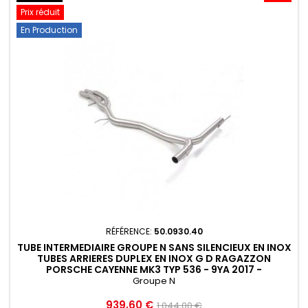
Prix réduit
En Production
RÉFÉRENCE:
50.0930.40
TUBE INTERMEDIAIRE GROUPE N SANS SILENCIEUX EN INOX
TUBES ARRIERES DUPLEX EN INOX G D RAGAZZON
PORSCHE CAYENNE MK3 TYP 536 - 9YA 2017 -
50.0930.40
Groupe N
Prix
Prix
939,60 €
1 044,00 €