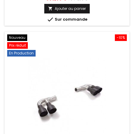
de
Ajouter au panier

base

Sur commande
Nouveau
-10%
Prix réduit
En Production