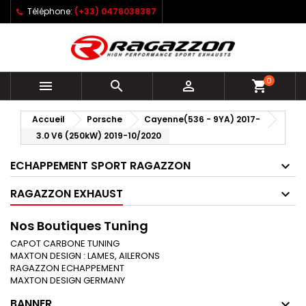
Téléphone:
(+33) 0478038387
0



shopping_cart
Accueil
Porsche
Cayenne(536 - 9YA) 2017-
3.0 V6 (250kW) 2019-10/2020
ECHAPPEMENT SPORT RAGAZZON
RAGAZZON EXHAUST
Nos Boutiques Tuning
CAPOT CARBONE TUNING
MAXTON DESIGN : LAMES, AILERONS
RAGAZZON ECHAPPEMENT
MAXTON DESIGN GERMANY
BANNER