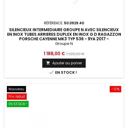
RÉFÉRENCE:
50.0929.40
SILENCIEUX INTERMEDIAIRE GROUPE N AVEC SILENCIEUX
EN INOX TUBES ARRIERES DUPLEX EN INOX G D RAGAZZON
PORSCHE CAYENNE MK3 TYP 536 - 9YA 2017 -
50.0929.40
Groupe N
Prix
Prix
1 188,00 €
1 320,00 €
de
Ajouter au panier

base

EN STOCK !
Nouveau
-10%
Prix réduit
EN STOCK !