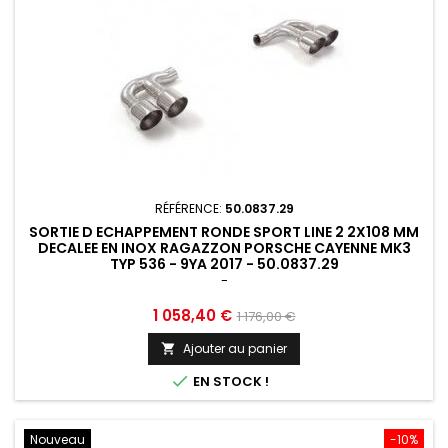
RÉFÉRENCE:
50.0837.29
SORTIE D ECHAPPEMENT RONDE SPORT LINE 2 2X108 MM
DECALEE EN INOX RAGAZZON PORSCHE CAYENNE MK3
TYP 536 - 9YA 2017 - 50.0837.29
-
Prix
Prix
1 058,40 €
1 176,00 €
de
Ajouter au panier

base

EN STOCK !
Nouveau
-10%