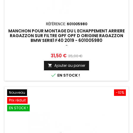
RÉFÉRENCE:
601005980
MANCHON POUR MONTAGE DU L ECHAPPEMENT ARRIERE
RAGAZZON SUR FILTRE GPF OPF D ORIGINE RAGAZZON
BMW SERIE1 F40 2019 - 601005980
-
Prix
Prix
31,50 €
35,00 €
de
Ajouter au panier

base

EN STOCK !
Nouveau
-10%
Prix réduit
EN STOCK !