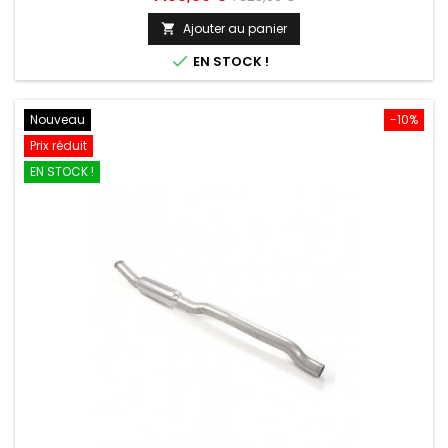
de
Ajouter au panier

base

EN STOCK !
Nouveau
-10%
Prix réduit
EN STOCK !