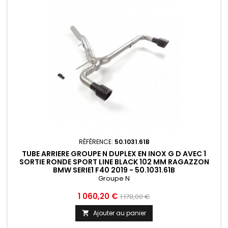
RÉFÉRENCE:
50.1031.61B
TUBE ARRIERE GROUPE N DUPLEX EN INOX G D AVEC 1
SORTIE RONDE SPORT LINE BLACK 102 MM RAGAZZON
BMW SERIE1 F40 2019 - 50.1031.61B
Groupe N
Prix
Prix
1 060,20 €
1 178,00 €
de
Ajouter au panier

base