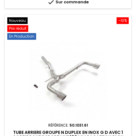

Sur commande
Nouveau
-10%
Prix réduit
En Production
RÉFÉRENCE:
50.1031.61
TUBE ARRIERE GROUPE N DUPLEX EN INOX G D AVEC 1