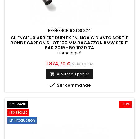
RÉFÉRENCE:
50.1030.74
SILENCIEUX ARRIERE DUPLEX EN INOX G D AVEC SORTIE
RONDE CARBON SHOT 100 MM RAGAZZON BMW SERIE1
F40 2019 - 50.1030.74
Homologué
Prix
Prix
1 874,70 €
2 083,00 €
de
Ajouter au panier

base

Sur commande
Nouveau
-10%
Prix réduit
En Production