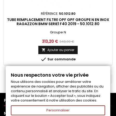
RÉFÉRENCE:
50.1012.80
TUBE REMPLACEMENT FILTRE OPF GPF GROUPE N EN INOX
RAGAZZON BMW SERIE1 F40 2019 - 50.1012.80
Groupe N
Prix
Prix
313,20 €
348,00 €
de
Ajouter au panier

base

Sur commande
Nous respectons votre vie privée
RETOUR EN HAUT

Nous utilisons des cookies pour améliorer votre
expérience de navigation, afficher des publicités ou du
contenu personnalisé et analyser le trafic du site. En
cliquant sur le bouton « Accepter tout », vous indiquez

PRODUITS
votre consentement à notre utilisation des cookies.
Personnaliser

NOTRE SOCIÉTÉ