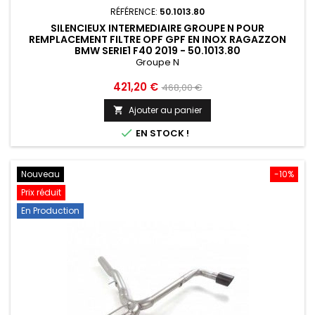
RÉFÉRENCE:
50.1013.80
SILENCIEUX INTERMEDIAIRE GROUPE N POUR
REMPLACEMENT FILTRE OPF GPF EN INOX RAGAZZON
BMW SERIE1 F40 2019 - 50.1013.80
Groupe N
Prix
Prix
421,20 €
468,00 €
de
Ajouter au panier

base

EN STOCK !
Nouveau
-10%
Prix réduit
En Production