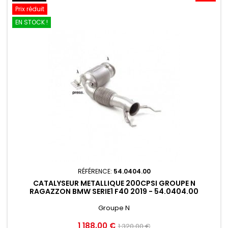
Prix réduit
EN STOCK !
RÉFÉRENCE:
54.0404.00
CATALYSEUR METALLIQUE 200CPSI GROUPE N
RAGAZZON BMW SERIE1 F40 2019 - 54.0404.00
Groupe N
Prix
Prix
1 188,00 €
1 320,00 €