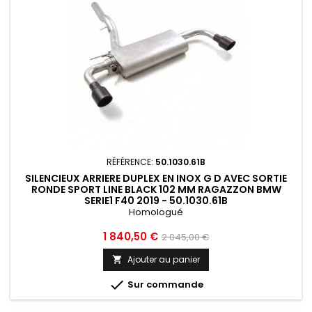
RÉFÉRENCE:
50.1030.61B
SILENCIEUX ARRIERE DUPLEX EN INOX G D AVEC SORTIE
RONDE SPORT LINE BLACK 102 MM RAGAZZON BMW
SERIE1 F40 2019 - 50.1030.61B
Homologué
Prix
Prix
1 840,50 €
2 045,00 €
de
Ajouter au panier

base

Sur commande