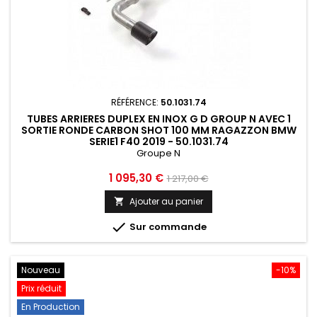
RÉFÉRENCE:
50.1031.74
TUBES ARRIERES DUPLEX EN INOX G D GROUP N AVEC 1
SORTIE RONDE CARBON SHOT 100 MM RAGAZZON BMW
SERIE1 F40 2019 - 50.1031.74
Groupe N
Prix
Prix
1 095,30 €
1 217,00 €
de
Ajouter au panier

base

Sur commande
Nouveau
-10%
Prix réduit
En Production