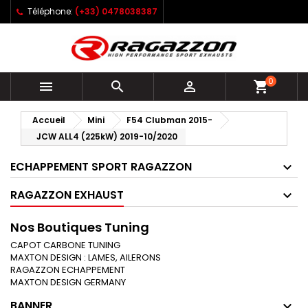
Téléphone:
(+33) 0478038387
0



shopping_cart
Accueil
Mini
F54 Clubman 2015-
JCW ALL4 (225kW) 2019-10/2020
ECHAPPEMENT SPORT RAGAZZON
RAGAZZON EXHAUST
Nos Boutiques Tuning
CAPOT CARBONE TUNING
MAXTON DESIGN : LAMES, AILERONS
RAGAZZON ECHAPPEMENT
MAXTON DESIGN GERMANY
BANNER