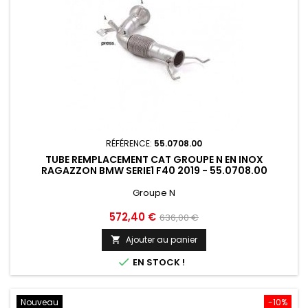
RÉFÉRENCE:
55.0708.00
TUBE REMPLACEMENT CAT GROUPE N EN INOX
RAGAZZON BMW SERIE1 F40 2019 - 55.0708.00
Groupe N
Prix
Prix
572,40 €
636,00 €
de
Ajouter au panier

base

EN STOCK !
Nouveau
-10%