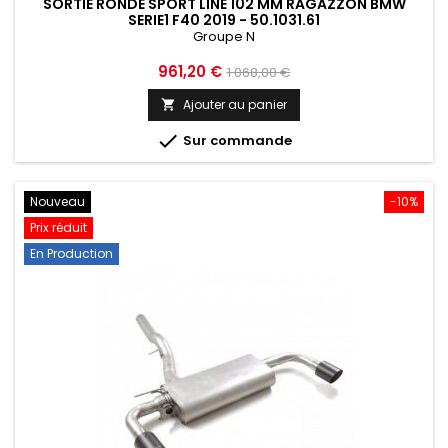
SORTIE RONDE SPORT LINE 102 MM RAGAZZON BMW
SERIE1 F40 2019 - 50.1031.61
Groupe N
Prix
Prix
961,20 €
1 068,00 €
de
Ajouter au panier

base

Sur commande
Nouveau
-10%
Prix réduit
En Production