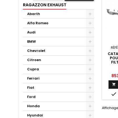
RAGAZZON EXHAUST
Abarth
Alfa Romeo
Audi
BMW
RÉF
Chevrolet
CATA
POU
Citroen
FIL
RAGAZ
Cupra
2009 
Prix
85
Ferrari

Fiat

Ford
Honda
Affichage 
Hyundai