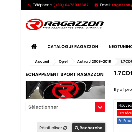
Téléphone:
(+33) 0478038387
Email:
ragazzon@
CATALOGUE RAGAZZON
NEOTUNIN
Accueil
Opel
Astra J 2009-2018
1.7CD
1.7CD
ECHAPPEMENT SPORT RAGAZZON
Il y a 1 pr
Nouve
Sélectionner
Prix réd
En Prod
Réinitialiser
Recherche