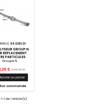
ÉRENCE:
54.0291.01
LYSEUR GROUP N
R REPLACEMENT
TRE PARTICULES
ZON OPEL ASTRA J
Groupe N
2018 - 54.0291.01
Prix
3,20 €
948,00 €
de
Ajouter au panier
base
Sur commande
1-1 de 1 article(s)