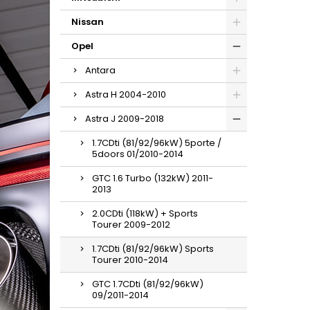
Nissan
Opel
Antara
Astra H 2004-2010
Astra J 2009-2018
1.7CDti (81/92/96kW) 5porte /
5doors 01/2010-2014
GTC 1.6 Turbo (132kW) 2011-
2013
2.0CDti (118kW) + Sports
Tourer 2009-2012
1.7CDti (81/92/96kW) Sports
Tourer 2010-2014
GTC 1.7CDti (81/92/96kW)
09/2011-2014