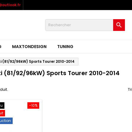
outlook.fr

G
MAXTONDESIGN
TUNING
ti (81/92/96kW) Sports Tourer 2010-2014
ti (81/92/96kW) Sports Tourer 2010-2014
oduit.
Tr
au
-10%
uit
uction