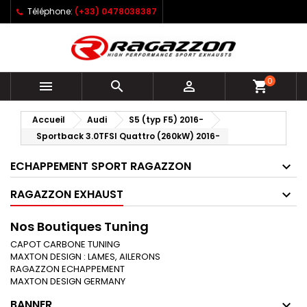
Téléphone:
(+33) 0478038387
0



shopping_cart
Accueil
Audi
S5 (typ F5) 2016-
Sportback 3.0TFSI Quattro (260kW) 2016-
ECHAPPEMENT SPORT RAGAZZON
RAGAZZON EXHAUST
Nos Boutiques Tuning
CAPOT CARBONE TUNING
MAXTON DESIGN : LAMES, AILERONS
RAGAZZON ECHAPPEMENT
MAXTON DESIGN GERMANY
BANNER