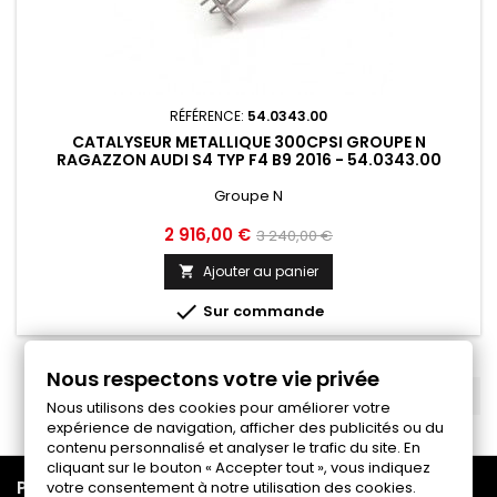
RÉFÉRENCE:
54.0343.00
CATALYSEUR METALLIQUE 300CPSI GROUPE N
RAGAZZON AUDI S4 TYP F4 B9 2016 - 54.0343.00
Groupe N
Prix
Prix
2 916,00 €
3 240,00 €
de
Ajouter au panier

base

Sur commande
Nous respectons votre vie privée
RETOUR EN HAUT

Nous utilisons des cookies pour améliorer votre
expérience de navigation, afficher des publicités ou du
contenu personnalisé et analyser le trafic du site. En
cliquant sur le bouton « Accepter tout », vous indiquez

PRODUITS
votre consentement à notre utilisation des cookies.