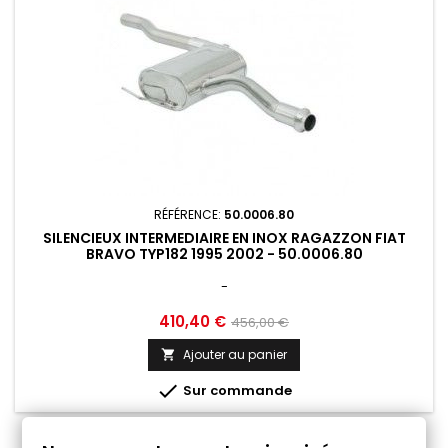
RÉFÉRENCE:
50.0006.80
SILENCIEUX INTERMEDIAIRE EN INOX RAGAZZON FIAT
BRAVO TYP182 1995 2002 - 50.0006.80
-
Prix
Prix
410,40 €
456,00 €
de
Ajouter au panier

base

Sur commande