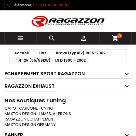
Téléphone:
(+33) 0478038387
0



shopping_cart
Accueil
Fiat
Bravo (typ182) 1995-2002
1.4 12V (55/59kW) - 1.9 D 1995 - 2002
ECHAPPEMENT SPORT RAGAZZON
RAGAZZON EXHAUST
Nos Boutiques Tuning
CAPOT CARBONE TUNING
MAXTON DESIGN : LAMES, AILERONS
RAGAZZON ECHAPPEMENT
MAXTON DESIGN GERMANY
BANNER