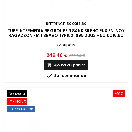
RÉFÉRENCE:
50.0016.80
TUBE INTERMEDIAIRE GROUPE N SANS SILENCIEUX EN INOX
RAGAZZON FIAT BRAVO TYP182 1995 2002 - 50.0016.80
Groupe N
Prix
Prix
248,40 €
276,00 €
de
Ajouter au panier

base

Sur commande
Nouveau
-10%
Prix réduit
En Production