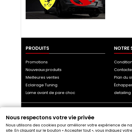
Tuning Ragazzon
PRODUITS
NOTRE 
Promotions
Conditio
Nouveaux produits
Contact
Meilleures ventes
Plan du s
Eclairage Tuning
Échappe
Lame avant de pare choc
detailin
Nous respectons votre vie privée
Nous utilisons des cookies pour améliorer votre expérience de navi
site. En cliquant sur le bouton « Accepter tout », vous indiquez vot