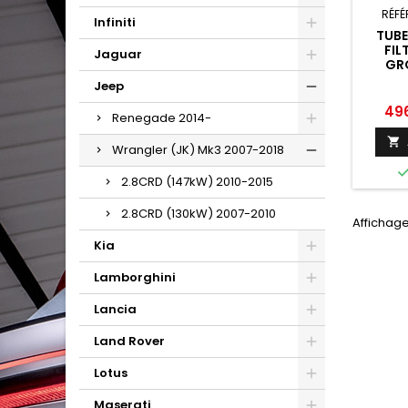
RÉFÉ
Infiniti
TUB
FIL
Jaguar
GRO
R
Jeep
WRANG
201
Prix
49
Renegade 2014-

Wrangler (JK) Mk3 2007-2018
2.8CRD (147kW) 2010-2015
2.8CRD (130kW) 2007-2010
Affichage
Kia
Lamborghini
Lancia
Land Rover
Lotus
Maserati