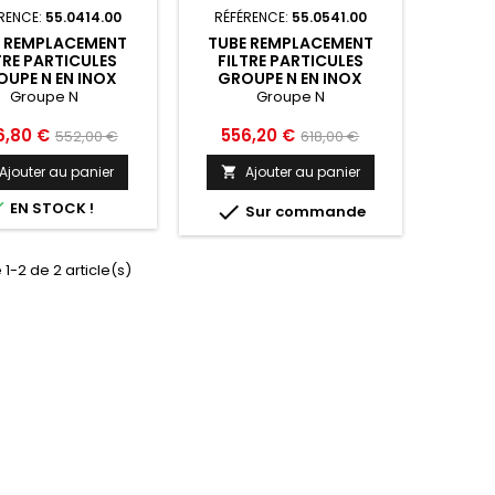
RENCE:
55.0414.00
RÉFÉRENCE:
55.0541.00
E REMPLACEMENT
TUBE REMPLACEMENT
TRE PARTICULES
FILTRE PARTICULES
UPE N EN INOX
GROUPE N EN INOX
AGAZZON JEEP
RAGAZZON JEEP
Groupe N
Groupe N
LER JK MK3 2007
WRANGLER JK MK3 2007
8 - 55.0414.00
2018 - 55.0541.00
Prix
Prix
Prix
6,80 €
556,20 €
552,00 €
618,00 €
de
de
Ajouter au panier
Ajouter au panier

base
base

EN STOCK !

Sur commande
 1-2 de 2 article(s)