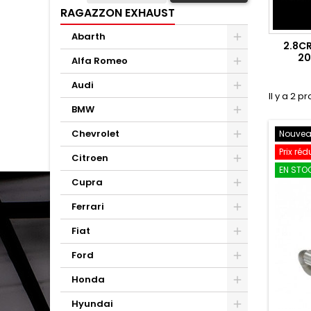
RAGAZZON EXHAUST
Abarth
2.8C
20
Alfa Romeo
Audi
Il y a 2 pr
BMW
Chevrolet
Nouve
Prix réd
Citroen
EN STOC
Cupra
Ferrari
Fiat
Ford
Honda
Hyundai