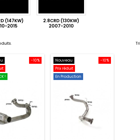
RD (147KW)
2.8CRD (130KW)
10-2015
2007-2010
oduits.
Tr
au
-10%
Nouveau
-10%
uit
Prix réduit
K !
En Production