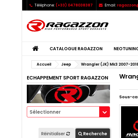
Téléphone:
(+33) 0478038387
Email:
ragazzon@
CATALOGUE RAGAZZON
NEOTUNIN
Accueil
Jeep
Wrangler (JK) Mk3 2007-201
Wrang
ECHAPPEMENT SPORT RAGAZZON
Sous-ca
Sélectionner
Réinitialiser
Recherche