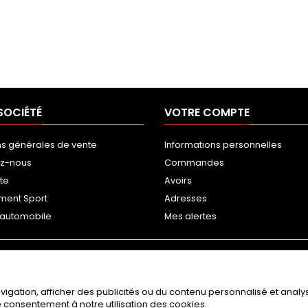
SOCIÉTÉ
VOTRE COMPTE
ns générales de vente
Informations personnelles
ez-nous
Commandes
ite
Avoirs
ment Sport
Adresses
g automobile
Mes alertes
gation, afficher des publicités ou du contenu personnalisé et analyse
re consentement à notre utilisation des cookies.