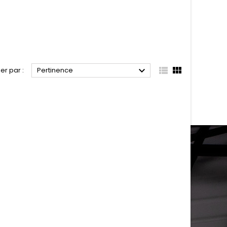



ier par :
Pertinence