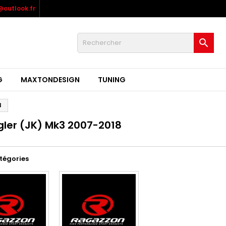
outlook.fr

G
MAXTONDESIGN
TUNING
8
ler (JK) Mk3 2007-2018
tégories