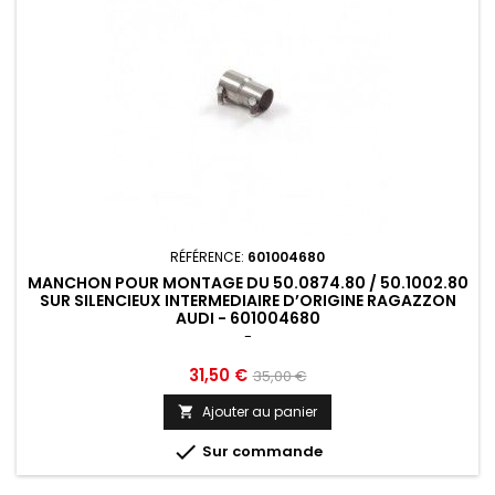
RÉFÉRENCE:
601004680
MANCHON POUR MONTAGE DU 50.0874.80 / 50.1002.80
SUR SILENCIEUX INTERMEDIAIRE D’ORIGINE RAGAZZON
AUDI - 601004680
-
Prix
Prix
31,50 €
35,00 €
de
Ajouter au panier

base

Sur commande