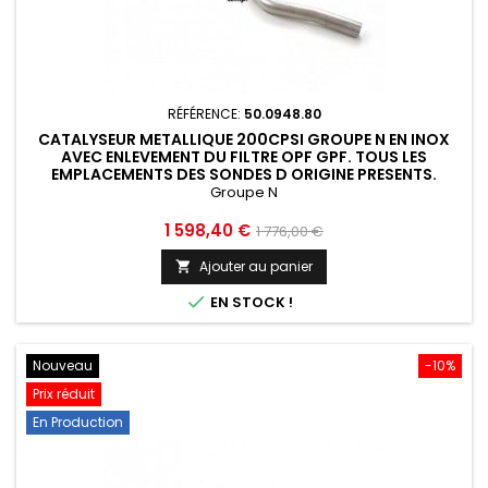
RÉFÉRENCE:
50.0948.80
CATALYSEUR METALLIQUE 200CPSI GROUPE N EN INOX
AVEC ENLEVEMENT DU FILTRE OPF GPF. TOUS LES
EMPLACEMENTS DES SONDES D ORIGINE PRESENTS.
RAGAZZON AUDI S3...
Groupe N
Prix
Prix
1 598,40 €
1 776,00 €
de
Ajouter au panier

base

EN STOCK !
Nouveau
-10%
Prix réduit
En Production