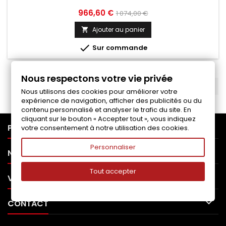
Prix
Prix
966,60 €
1 074,00 €
de
Ajouter au panier

base

Sur commande
Nous respectons votre vie privée
RETOUR EN HAUT

Nous utilisons des cookies pour améliorer votre
expérience de navigation, afficher des publicités ou du
contenu personnalisé et analyser le trafic du site. En
cliquant sur le bouton « Accepter tout », vous indiquez

PRODUITS
votre consentement à notre utilisation des cookies.
Personnaliser

NOTRE SOCIÉTÉ
Tout accepter

VOTRE COMPTE

CONTACT