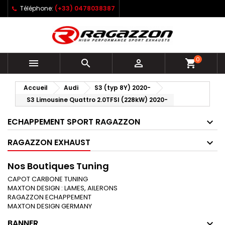
Téléphone:
(+33) 0478038387
0



shopping_cart
Accueil
Audi
S3 (typ 8Y) 2020-
S3 Limousine Quattro 2.0TFSI (228kW) 2020-
ECHAPPEMENT SPORT RAGAZZON
RAGAZZON EXHAUST
Nos Boutiques Tuning
CAPOT CARBONE TUNING
MAXTON DESIGN : LAMES, AILERONS
RAGAZZON ECHAPPEMENT
MAXTON DESIGN GERMANY
BANNER