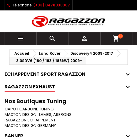
Téléphone:
(+33) 0478038387
0



shopping_cart
Accueil
Land Rover
Discovery4 2009-2017
3.0SDV6 (180 / 183 / 188kW) 2009-
ECHAPPEMENT SPORT RAGAZZON
RAGAZZON EXHAUST
Nos Boutiques Tuning
CAPOT CARBONE TUNING
MAXTON DESIGN : LAMES, AILERONS
RAGAZZON ECHAPPEMENT
MAXTON DESIGN GERMANY
BANNER