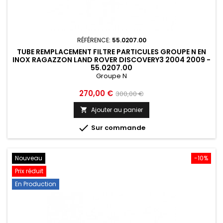
RÉFÉRENCE:
55.0207.00
TUBE REMPLACEMENT FILTRE PARTICULES GROUPE N EN
INOX RAGAZZON LAND ROVER DISCOVERY3 2004 2009 -
55.0207.00
Groupe N
Prix
Prix
270,00 €
300,00 €
de
Ajouter au panier

base

Sur commande
Nouveau
-10%
Prix réduit
En Production