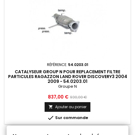
RÉFÉRENCE:
54.0203.01
CATALYSEUR GROUP N POUR REPLACEMENT FILTRE
PARTICULES RAGAZZON LAND ROVER DISCOVERY3 2004
2009 - 54.0203.01
Groupe N
Prix
Prix
837,00 €
930,00 €
de
Ajouter au panier

base

Sur commande