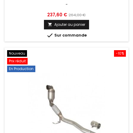
-
Prix
Prix
237,60 €
264,00 €
de
Ajouter au panier

base

Sur commande
Nouveau
-10%
Prix réduit
En Production