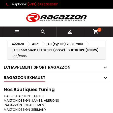
Téléphone:
(+33) 0478038387
0



shopping_cart
Accueil
Audi
A3 (typ 8P) 2003-2013
A3 Sportback 1.9TDi DPF (77kW) - 2.0TDi DPF (103kW)
06/2005-
ECHAPPEMENT SPORT RAGAZZON
RAGAZZON EXHAUST
Nos Boutiques Tuning
CAPOT CARBONE TUNING
MAXTON DESIGN : LAMES, AILERONS
RAGAZZON ECHAPPEMENT
MAXTON DESIGN GERMANY