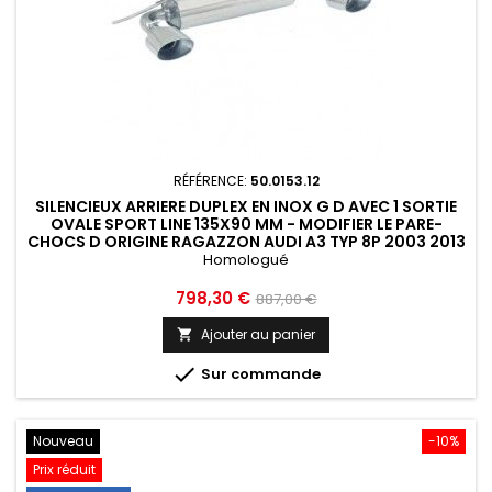
RÉFÉRENCE:
50.0153.12
SILENCIEUX ARRIERE DUPLEX EN INOX G D AVEC 1 SORTIE
OVALE SPORT LINE 135X90 MM - MODIFIER LE PARE-
CHOCS D ORIGINE RAGAZZON AUDI A3 TYP 8P 2003 2013
-...
Homologué
Prix
Prix
798,30 €
887,00 €
de
Ajouter au panier

base

Sur commande
Nouveau
-10%
Prix réduit