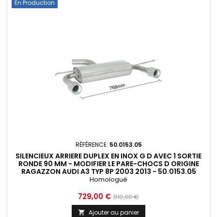
En Production
RÉFÉRENCE:
50.0153.05
SILENCIEUX ARRIERE DUPLEX EN INOX G D AVEC 1 SORTIE
RONDE 90 MM - MODIFIER LE PARE-CHOCS D ORIGINE
RAGAZZON AUDI A3 TYP 8P 2003 2013 - 50.0153.05
Homologué
Prix
Prix
729,00 €
810,00 €
de
Ajouter au panier
