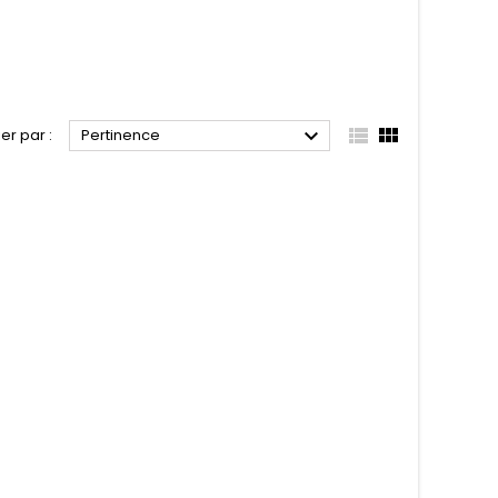



ier par :
Pertinence