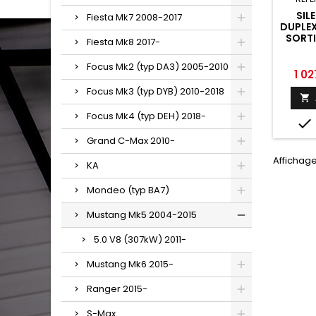
SIL
Fiesta Mk7 2008-2017
DUPLEX
SORT
Fiesta Mk8 2017-
SHOT 
FOR
Focus Mk2 (typ DA3) 2005-2010
2004 
Prix
1 02
Focus Mk3 (typ DYB) 2010-2018

Focus Mk4 (typ DEH) 2018-

Grand C-Max 2010-
Affichage
KA
Mondeo (typ BA7)
Mustang Mk5 2004-2015
5.0 V8 (307kW) 2011-
Mustang Mk6 2015-
Ranger 2015-
S-Max