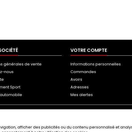
SOCIÉTÉ
VOTRE COMPTE
ns générales de vente
Informations personnelles
ez-nous
Commandes
ite
Avoirs
ment Sport
Adresses
g automobile
Mes alertes
gation, afficher des publicités ou du contenu personnalisé et analyse