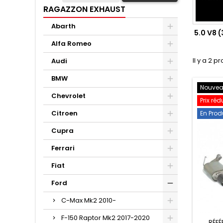
RAGAZZON EXHAUST
Abarth
5.0 V8 
Alfa Romeo
Il y a 2 pr
Audi
BMW
Nouve
Chevrolet
Prix réd
Citroen
En Prod
Cupra
Ferrari
Fiat
Ford
C-Max Mk2 2010-
F-150 Raptor Mk2 2017-2020
RÉFÉ