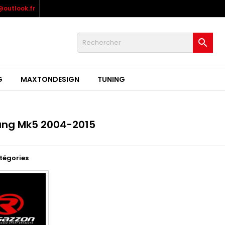
outlook.fr

G
MAXTONDESIGN
TUNING
ng Mk5 2004-2015
tégories