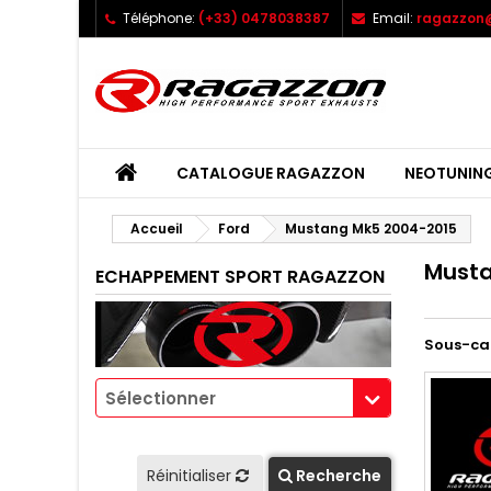
Téléphone:
(+33) 0478038387
Email:
ragazzon@
CATALOGUE RAGAZZON
NEOTUNIN
Accueil
Ford
Mustang Mk5 2004-2015
Musta
ECHAPPEMENT SPORT RAGAZZON
Sous-ca
Sélectionner
Réinitialiser
Recherche