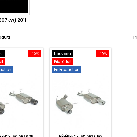
(307KW) 2011-
oduits.
Tr
au
-10%
Nouveau
-10%
uit
Prix réduit
uction
En Production
RENCE:
50.0528.75
RÉFÉRENCE:
50.0528.60