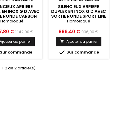
ENCIEUX ARRIERE
SILENCIEUX ARRIERE
 EN INOX G D AVEC
DUPLEX EN INOX G D AVEC
IE RONDE CARBON
SORTIE RONDE SPORT LINE
90 MM RAGAZZON
90 MM RAGAZZON FORD
Homologué
Homologué
D MUSTANG MK5
MUSTANG MK5 2004
2015 - 50.0528.75
2015 - 50.0528.60
Prix
Prix
Prix
7,80 €
896,40 €
1 142,00 €
996,00 €
de
de
Ajouter au panier
Ajouter au panier

base
base

Sur commande
Sur commande
 1-2 de 2 article(s)