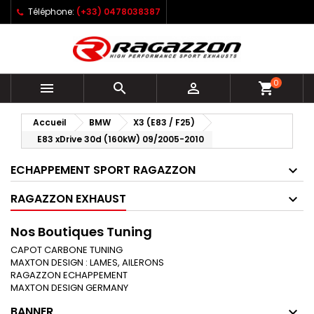
Téléphone:
(+33) 0478038387
0



shopping_cart
Accueil
BMW
X3 (E83 / F25)
E83 xDrive 30d (160kW) 09/2005-2010
ECHAPPEMENT SPORT RAGAZZON
RAGAZZON EXHAUST
Nos Boutiques Tuning
CAPOT CARBONE TUNING
MAXTON DESIGN : LAMES, AILERONS
RAGAZZON ECHAPPEMENT
MAXTON DESIGN GERMANY
BANNER