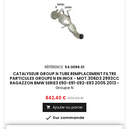
RÉFÉRENCE:
54.0096.01
CATALYSEUR GROUP N TUBE REMPLACEMENT FILTRE
PARTICULES GROUPE N EN INOX - MOT.306D3 2993CC
RAGAZZON BMW SERIE3 E90-E91-E92-E93 2005 2013 -
54.0096.01
Groupe N
Prix
Prix
842,40 €
936,00 €
de
Ajouter au panier

base

Sur commande