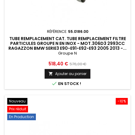
RÉFÉRENCE:
55.0186.00
TUBE REMPLACEMENT CAT. TUBE REMPLACEMENT FILTRE
PARTICULES GROUPE N EN INOX - MOT.306D3 2993CC
RAGAZZON BMW SERIE3 E90-E91-E92-E93 2005 2013 -...
Groupe N
Prix
Prix
518,40 €
576,00 €
de
Ajouter au panier

base

EN STOCK !
Nouveau
-10%
Prix réduit
En Production