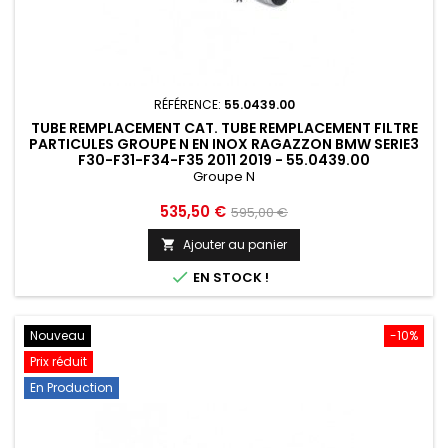
RÉFÉRENCE:
55.0439.00
TUBE REMPLACEMENT CAT. TUBE REMPLACEMENT FILTRE
PARTICULES GROUPE N EN INOX RAGAZZON BMW SERIE3
F30-F31-F34-F35 2011 2019 - 55.0439.00
Groupe N
Prix
Prix
535,50 €
595,00 €
de
Ajouter au panier

base

EN STOCK !
Nouveau
-10%
Prix réduit
En Production