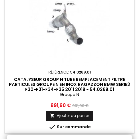
RÉFÉRENCE:
54.0269.01
CATALYSEUR GROUP N TUBE REMPLACEMENT FILTRE
PARTICULES GROUPE N EN INOX RAGAZZON BMW SERIE3
F30-F31-F34-F35 2011 2019 - 54.0269.01
Groupe N
Prix
Prix
891,90 €
991,00 €
de
Ajouter au panier

base

Sur commande