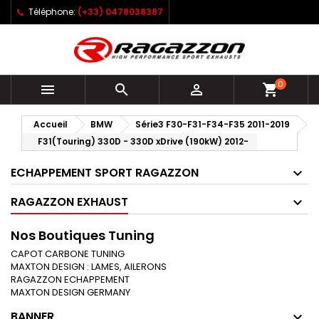
Téléphone:
(+33) 0478038387
0



shopping_cart
Accueil
BMW
Série3 F30-F31-F34-F35 2011-2019
F31(Touring) 330D - 330D xDrive (190kW) 2012-
ECHAPPEMENT SPORT RAGAZZON
RAGAZZON EXHAUST
Nos Boutiques Tuning
CAPOT CARBONE TUNING
MAXTON DESIGN : LAMES, AILERONS
RAGAZZON ECHAPPEMENT
MAXTON DESIGN GERMANY
BANNER