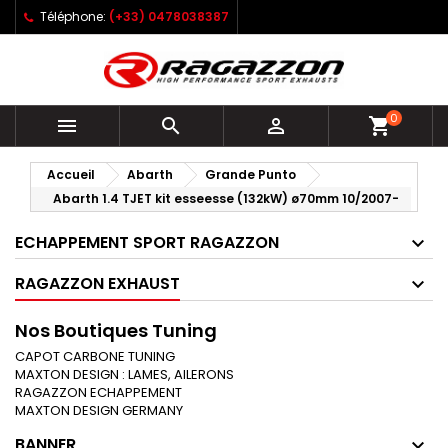
Téléphone:
(+33) 0478038387
0



shopping_cart
Accueil
Abarth
Grande Punto
Abarth 1.4 TJET kit esseesse (132kW) ø70mm 10/2007-
ECHAPPEMENT SPORT RAGAZZON
RAGAZZON EXHAUST
Nos Boutiques Tuning
CAPOT CARBONE TUNING
MAXTON DESIGN : LAMES, AILERONS
RAGAZZON ECHAPPEMENT
MAXTON DESIGN GERMANY
BANNER