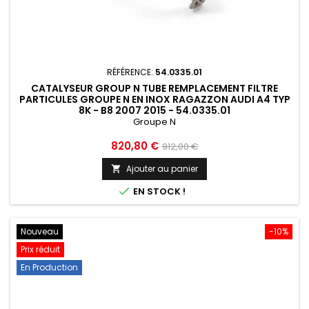
RÉFÉRENCE:
54.0335.01
CATALYSEUR GROUP N TUBE REMPLACEMENT FILTRE
PARTICULES GROUPE N EN INOX RAGAZZON AUDI A4 TYP
8K - B8 2007 2015 - 54.0335.01
Groupe N
Prix
Prix
820,80 €
912,00 €
de
Ajouter au panier

base

EN STOCK !
Nouveau
-10%
Prix réduit
En Production