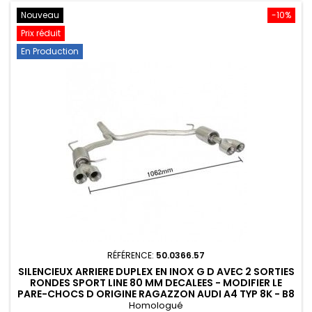
Nouveau
-10%
Prix réduit
En Production
RÉFÉRENCE:
50.0366.57
SILENCIEUX ARRIERE DUPLEX EN INOX G D AVEC 2 SORTIES
RONDES SPORT LINE 80 MM DECALEES - MODIFIER LE
PARE-CHOCS D ORIGINE RAGAZZON AUDI A4 TYP 8K - B8
2007...
Homologué