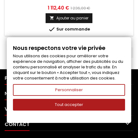
Prix
Prix
1 112,40 €
1 236,00 €
de
Ajouter au panier

base

Sur commande
Nous respectons votre vie privée
RETOUR EN HAUT

Nous utilisons des cookies pour améliorer votre
expérience de navigation, afficher des publicités ou du
contenu personnalisé et analyser le trafic du site. En
cliquant sur le bouton « Accepter tout », vous indiquez

PRODUITS
votre consentement à notre utilisation des cookies.
Personnaliser

NOTRE SOCIÉTÉ
Tout accepter

VOTRE COMPTE

CONTACT