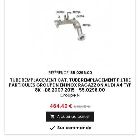
RÉFÉRENCE:
55.0296.00
TUBE REMPLACEMENT CAT. TUBE REMPLACEMENT FILTRE
PARTICULES GROUPE N EN INOX RAGAZZON AUDI A4 TYP
8K - B8 2007 2015 - 55.0296.00
Groupe N
Prix
Prix
464,40 €
516,00 €
de
Ajouter au panier

base

Sur commande