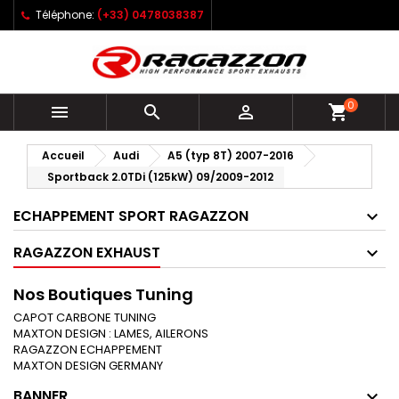
Téléphone:
(+33) 0478038387
0



shopping_cart
Accueil
Audi
A5 (typ 8T) 2007-2016
Sportback 2.0TDi (125kW) 09/2009-2012
ECHAPPEMENT SPORT RAGAZZON
RAGAZZON EXHAUST
Nos Boutiques Tuning
CAPOT CARBONE TUNING
MAXTON DESIGN : LAMES, AILERONS
RAGAZZON ECHAPPEMENT
MAXTON DESIGN GERMANY
BANNER