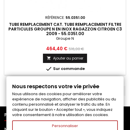
RÉFÉRENCE:
55.0351.00
TUBE REMPLACEMENT CAT. TUBE REMPLACEMENT FILTRE
PARTICULES GROUPE N EN INOX RAGAZZON CITROEN C3
2009 - 55.0351.00
Groupe N
Prix
Prix
464,40 €
516,00 €
de
Ajouter au panier

base

Sur commande
Nous respectons votre vie privée
RETOUR EN HAUT

Nous utilisons des cookies pour améliorer votre
expérience de navigation, afficher des publicités ou du
contenu personnalisé et analyser le trafic du site. En
cliquant sur le bouton « Accepter tout », vous indiquez

PRODUITS
votre consentement à notre utilisation des cookies.
Personnaliser

NOTRE SOCIÉTÉ