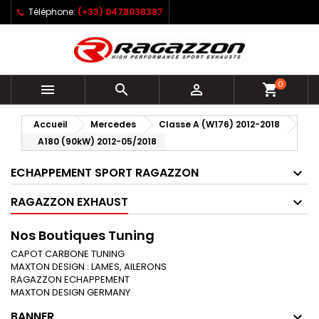
Téléphone:
(+33) 0478038387
0



shopping_cart
Accueil
Mercedes
Classe A (W176) 2012-2018
A180 (90kW) 2012-05/2018
ECHAPPEMENT SPORT RAGAZZON
RAGAZZON EXHAUST
Nos Boutiques Tuning
CAPOT CARBONE TUNING
MAXTON DESIGN : LAMES, AILERONS
RAGAZZON ECHAPPEMENT
MAXTON DESIGN GERMANY
BANNER