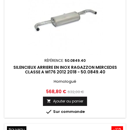
RÉFÉRENCE:
50.0849.40
SILENCIEUX ARRIERE EN INOX RAGAZZON MERCEDES
CLASSE A W176 2012 2018 - 50.0849.40
Homologué
Prix
Prix
568,80 €
632,00 €
de
Ajouter au panier

base

Sur commande
Nouveau
-10%