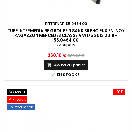
RÉFÉRENCE:
55.0464.00
TUBE INTERMEDIAIRE GROUPE N SANS SILENCIEUX EN INOX
RAGAZZON MERCEDES CLASSE A W176 2012 2018 -
55.0464.00
Groupe N
Prix
Prix
350,10 €
389,00 €
de
Ajouter au panier

base

EN STOCK !
Nouveau
-10%
Prix réduit
En Production