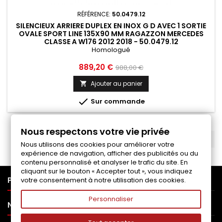
RÉFÉRENCE:
50.0479.12
SILENCIEUX ARRIERE DUPLEX EN INOX G D AVEC 1 SORTIE
OVALE SPORT LINE 135X90 MM RAGAZZON MERCEDES
CLASSE A W176 2012 2018 - 50.0479.12
Homologué
Prix
Prix
889,20 €
988,00 €
de
Ajouter au panier

base

Sur commande
Nous respectons votre vie privée
RETOUR EN HAUT

Nous utilisons des cookies pour améliorer votre
expérience de navigation, afficher des publicités ou du
contenu personnalisé et analyser le trafic du site. En
cliquant sur le bouton « Accepter tout », vous indiquez

PRODUITS
votre consentement à notre utilisation des cookies.
Personnaliser

NOTRE SOCIÉTÉ