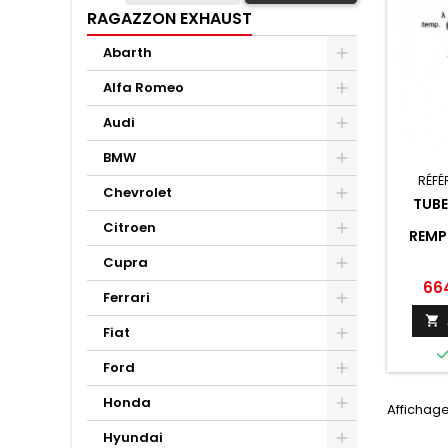
RAGAZZON EXHAUST
Abarth
Alfa Romeo
Audi
BMW
RÉFÉ
Chevrolet
TUB
Citroen
REMP
PARTIC
Cupra
INOX 
TYP
Prix
66
Ferrari

Fiat
Ford
Honda
Affichage
Hyundai