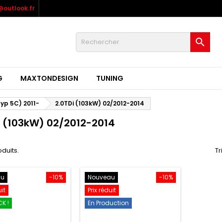
outlook.fr

G
MAXTONDESIGN
TUNING
typ 5C) 2011-
2.0TDi (103kW) 02/2012-2014
i (103kW) 02/2012-2014
oduits.
Tr
au
-10%
Nouveau
-10%
uit
Prix réduit
K !
En Production