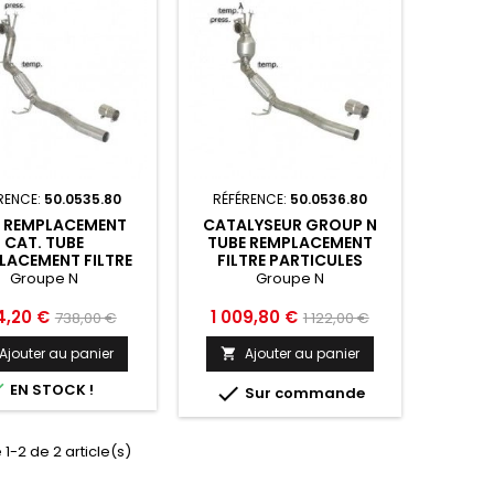
RENCE:
50.0535.80
RÉFÉRENCE:
50.0536.80
E REMPLACEMENT
CATALYSEUR GROUP N
CAT. TUBE
TUBE REMPLACEMENT
LACEMENT FILTRE
FILTRE PARTICULES
ULES GROUPE N EN
GROUPE N EN INOX
Groupe N
Groupe N
RAGAZZON AUDI A3
RAGAZZON AUDI A3 TYP
 8P 2003 2013 -
8P 2003 2013 -
Prix
Prix
Prix
4,20 €
1 009,80 €
738,00 €
1 122,00 €
50.0535.80
50.0536.80
de
de
Ajouter au panier
Ajouter au panier

base
base

EN STOCK !

Sur commande
 1-2 de 2 article(s)