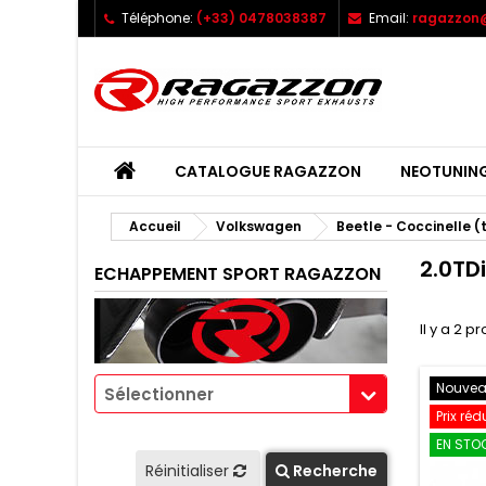
Téléphone:
(+33) 0478038387
Email:
ragazzon@
CATALOGUE RAGAZZON
NEOTUNIN
Accueil
Volkswagen
Beetle - Coccinelle (
2.0TD
ECHAPPEMENT SPORT RAGAZZON
Il y a 2 pr
Nouve
Sélectionner
Prix réd
EN STOC
Réinitialiser
Recherche