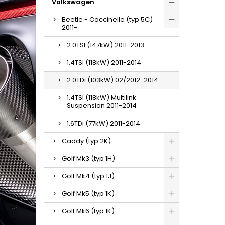
Volkswagen
Beetle - Coccinelle (typ 5C)
2011-
2.0TSI (147kW) 2011-2013
1.4TSI (118kW) 2011-2014
2.0TDi (103kW) 02/2012-2014
1.4TSI (118kW) Multilink
Suspension 2011-2014
1.6TDi (77kW) 2011-2014
Caddy (typ 2K)
Golf Mk3 (typ 1H)
Golf Mk4 (typ 1J)
Golf Mk5 (typ 1K)
Golf Mk6 (typ 1K)