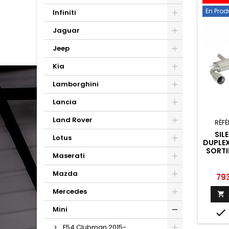
En Prod
Infiniti
Jaguar
Jeep
Kia
Lamborghini
Lancia
Land Rover
RÉFÉ
SIL
Lotus
DUPLEX
SORTI
Maserati
RAG
COUNT
Mazda
Prix
79
Mercedes

Mini

F54 Clubman 2015-