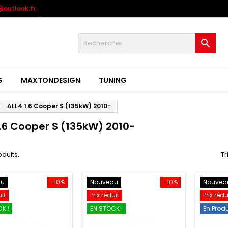
outlook.fr

G
MAXTONDESIGN
TUNING
ALL4 1.6 Cooper S (135kW) 2010-
1.6 Cooper S (135kW) 2010-
oduits.
Tr
au
-10%
Nouveau
-10%
Nouvea
uit
Prix réduit
Prix rédu
K !
EN STOCK !
En Prod