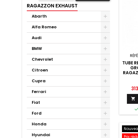
RAGAZZON EXHAUST
Abarth
Alfa Romeo
Audi
BMW
RÉF
Chevrolet
TUBE 
GRO
Citroen
RAGAZ
Cupra
Pri
31
Ferrari

Fiat
Ford
Honda
Nouve
Hyundai
Prix réd