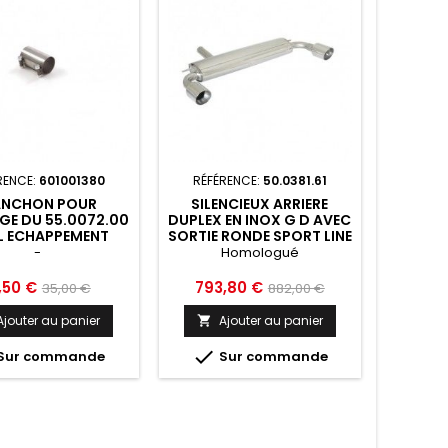
RENCE:
601001380
RÉFÉRENCE:
50.0381.61
NCHON POUR
SILENCIEUX ARRIERE
E DU 55.0072.00
DUPLEX EN INOX G D AVEC
L ECHAPPEMENT
SORTIE RONDE SPORT LINE
IERE D ORIGINE
2 102 MM RAGAZZON MINI
-
Homologué
ZON AUDI A3 TYP
R60 COUNTRYMAN 2010
 2003 2013 -
2016 - 50.0381.61
ix
Prix
Prix
Prix
,50 €
793,80 €
35,00 €
882,00 €
601001380
de
de
Ajouter au panier
Ajouter au panier

base
base

Sur commande
Sur commande