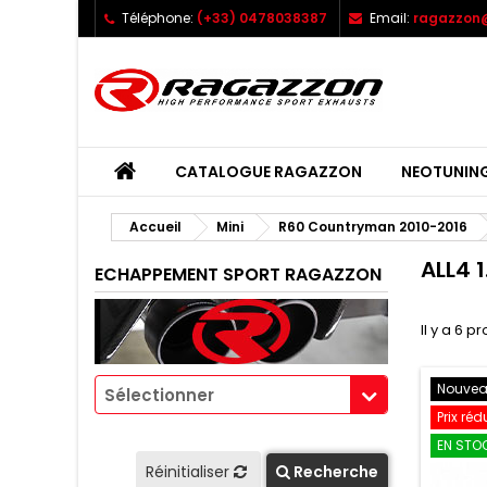
Téléphone:
(+33) 0478038387
Email:
ragazzon@
CATALOGUE RAGAZZON
NEOTUNIN
Accueil
Mini
R60 Countryman 2010-2016
ALL4 
ECHAPPEMENT SPORT RAGAZZON
Il y a 6 pr
Nouve
Sélectionner
Prix réd
EN STOC
Réinitialiser
Recherche