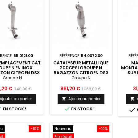
ÉRENCE:
55.0121.00
RÉFÉRENCE:
54.0072.00
RÉFÉ
REMPLACEMENT CAT
CATALYSEUR METALLIQUE
MA
UPE N EN INOX
200CPSI GROUPE N
MONTAG
ZON CITROEN DS3
RAGAZZON CITROEN DS3
SUR 
- 55.0121.00
- 54.0072.00
ARR
Groupe N
Groupe N
RAGAZ
8P
x
Prix
Prix
Prix
Pr
3,20 €
961,20 €
31
348,00 €
1 068,00 €
de
de
Ajouter au panier
Ajouter au panier


base
base


EN STOCK !
EN STOCK !

au
-10%
Nouveau
-10%
uit
Prix réduit