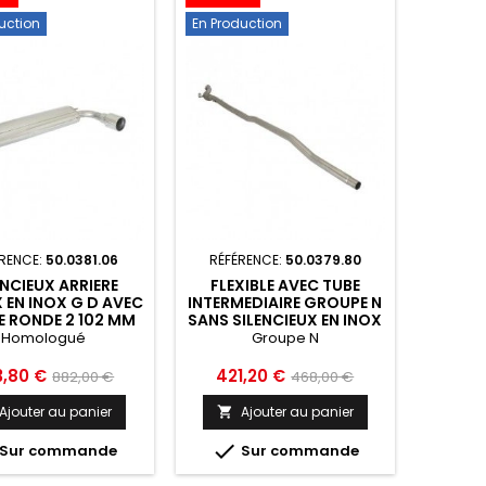
uction
En Production
RENCE:
50.0381.06
RÉFÉRENCE:
50.0379.80
ENCIEUX ARRIERE
FLEXIBLE AVEC TUBE
 EN INOX G D AVEC
INTERMEDIAIRE GROUPE N
E RONDE 2 102 MM
SANS SILENCIEUX EN INOX
AZZON MINI R60
RAGAZZON MINI R60
Homologué
Groupe N
RYMAN 2010 2016
COUNTRYMAN 2010 2016
- 50.0381.06
- 50.0379.80
Prix
Prix
Prix
3,80 €
421,20 €
882,00 €
468,00 €
de
de
Ajouter au panier
Ajouter au panier

base
base

Sur commande
Sur commande