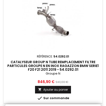
RÉFÉRENCE:
54.0292.01
CATALYSEUR GROUP N TUBE REMPLACEMENT FILTRE
PARTICULES GROUPE N EN INOX RAGAZZON BMW SERIE1
F20 F21 2011 2019 - 54.0292.01
Groupe N
Prix
Prix
846,90 €
941,00 €
de
Ajouter au panier

base

Sur commande