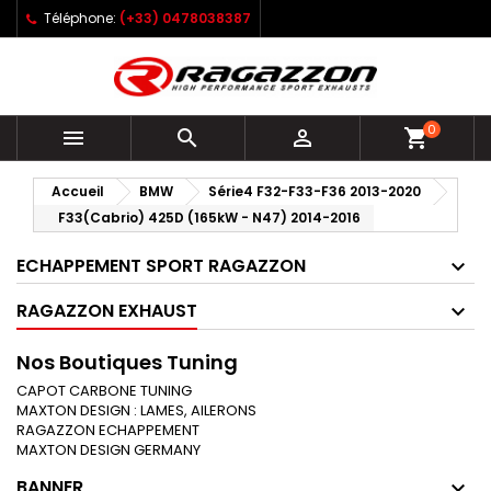
Téléphone:
(+33) 0478038387
0



shopping_cart
Accueil
BMW
Série4 F32-F33-F36 2013-2020
F33(Cabrio) 425D (165kW - N47) 2014-2016
ECHAPPEMENT SPORT RAGAZZON
RAGAZZON EXHAUST
Nos Boutiques Tuning
CAPOT CARBONE TUNING
MAXTON DESIGN : LAMES, AILERONS
RAGAZZON ECHAPPEMENT
MAXTON DESIGN GERMANY
BANNER