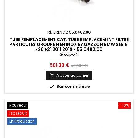
RÉFÉRENCE:
55.0482.00
TUBE REMPLACEMENT CAT. TUBE REMPLACEMENT FILTRE
PARTICULES GROUPE N EN INOX RAGAZZON BMW SERIE1
F20 F21 2011 2019 - 55.0482.00
Groupe N
Prix
Prix
501,30 €
557,00 €
de
Ajouter au panier

base

Sur commande
Nouveau
-10%
Prix réduit
En Production