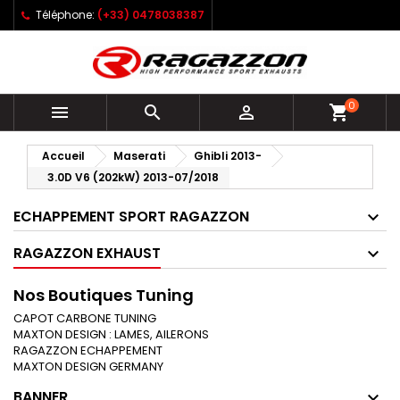
Téléphone:
(+33) 0478038387
0



shopping_cart
Accueil
Maserati
Ghibli 2013-
3.0D V6 (202kW) 2013-07/2018
ECHAPPEMENT SPORT RAGAZZON
RAGAZZON EXHAUST
Nos Boutiques Tuning
CAPOT CARBONE TUNING
MAXTON DESIGN : LAMES, AILERONS
RAGAZZON ECHAPPEMENT
MAXTON DESIGN GERMANY
BANNER