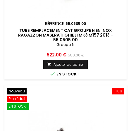
RÉFÉRENCE:
55.0505.00
TUBE REMPLACEMENT CAT GROUPE N EN INOX
RAGAZZON MASERATI GHIBLI MK3 M157 2013 -
55.0505.00
Groupe N
Prix
Prix
522,00 €
580,00 €
de
Ajouter au panier

base

EN STOCK !
Nouveau
-10%
Prix réduit
EN STOCK !