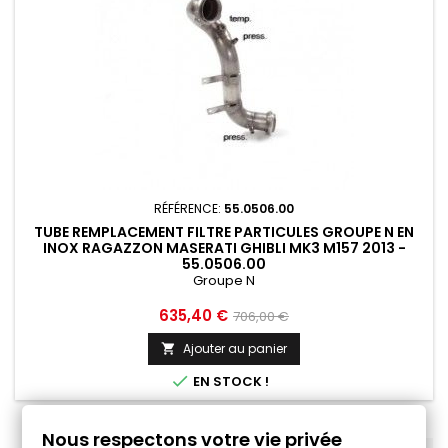
RÉFÉRENCE:
55.0506.00
TUBE REMPLACEMENT FILTRE PARTICULES GROUPE N EN
INOX RAGAZZON MASERATI GHIBLI MK3 M157 2013 -
55.0506.00
Groupe N
Prix
Prix
635,40 €
706,00 €
de
Ajouter au panier

base

EN STOCK !
Nous respectons votre vie privée