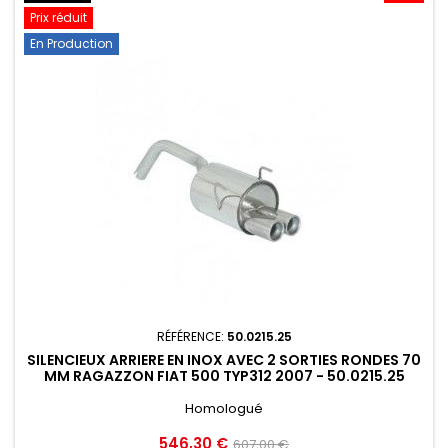
Prix réduit
En Production
RÉFÉRENCE:
50.0215.25
SILENCIEUX ARRIERE EN INOX AVEC 2 SORTIES RONDES 70
MM RAGAZZON FIAT 500 TYP312 2007 - 50.0215.25
Homologué
Prix
Prix
546,30 €
607,00 €