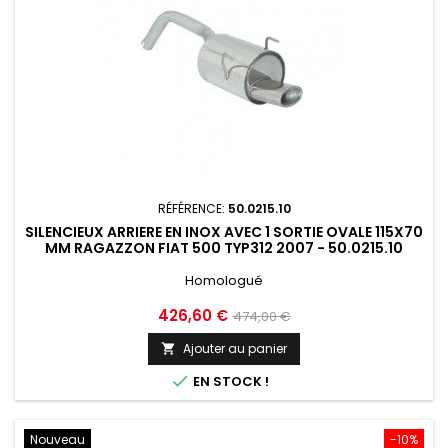
RÉFÉRENCE:
50.0215.10
SILENCIEUX ARRIERE EN INOX AVEC 1 SORTIE OVALE 115X70
MM RAGAZZON FIAT 500 TYP312 2007 - 50.0215.10
Homologué
Prix
Prix
426,60 €
474,00 €
de
Ajouter au panier

base

EN STOCK !
Nouveau
-10%