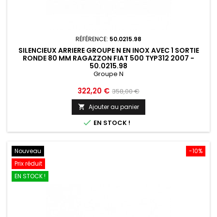
RÉFÉRENCE:
50.0215.98
SILENCIEUX ARRIERE GROUPE N EN INOX AVEC 1 SORTIE
RONDE 80 MM RAGAZZON FIAT 500 TYP312 2007 -
50.0215.98
Groupe N
Prix
Prix
322,20 €
358,00 €
de
Ajouter au panier

base

EN STOCK !
Nouveau
-10%
Prix réduit
EN STOCK !