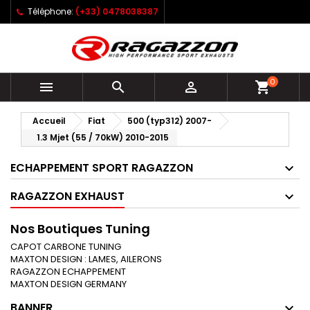
Téléphone:
(+33) 0478038387
0



shopping_cart
Accueil
Fiat
500 (typ312) 2007-
1.3 Mjet (55 / 70kW) 2010-2015
ECHAPPEMENT SPORT RAGAZZON
RAGAZZON EXHAUST
Nos Boutiques Tuning
CAPOT CARBONE TUNING
MAXTON DESIGN : LAMES, AILERONS
RAGAZZON ECHAPPEMENT
MAXTON DESIGN GERMANY
BANNER