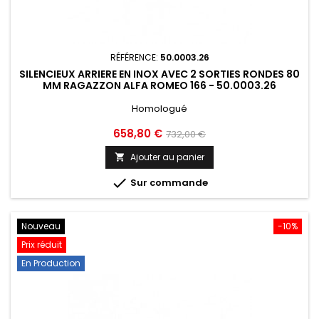
RÉFÉRENCE:
50.0003.26
SILENCIEUX ARRIERE EN INOX AVEC 2 SORTIES RONDES 80
MM RAGAZZON ALFA ROMEO 166 - 50.0003.26
Homologué
Prix
Prix
658,80 €
732,00 €
de
Ajouter au panier

base

Sur commande
Nouveau
-10%
Prix réduit
En Production