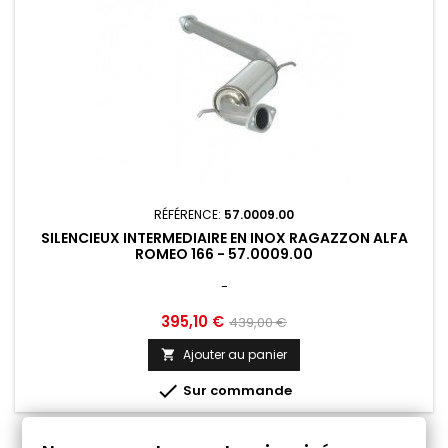
RÉFÉRENCE:
57.0009.00
SILENCIEUX INTERMEDIAIRE EN INOX RAGAZZON ALFA
ROMEO 166 - 57.0009.00
-
Prix
Prix
395,10 €
439,00 €
de
Ajouter au panier

base

Sur commande