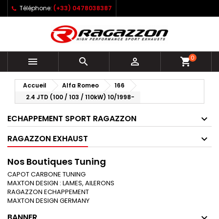
Téléphone:
(+33) 0478038387
0



shopping_cart
Accueil
Alfa Romeo
166
2.4 JTD (100 / 103 / 110kW) 10/1998-
ECHAPPEMENT SPORT RAGAZZON
RAGAZZON EXHAUST
Nos Boutiques Tuning
CAPOT CARBONE TUNING
MAXTON DESIGN : LAMES, AILERONS
RAGAZZON ECHAPPEMENT
MAXTON DESIGN GERMANY
BANNER