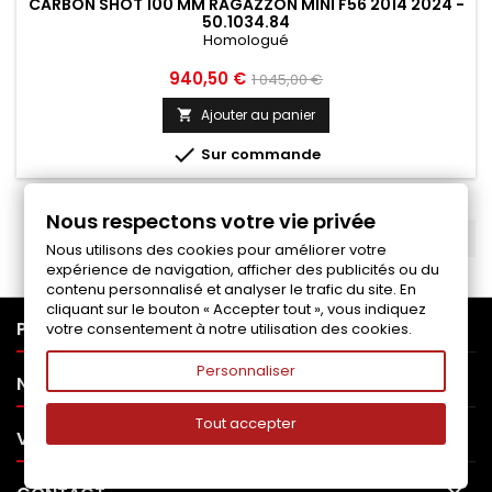
CARBON SHOT 100 MM RAGAZZON MINI F56 2014 2024 -
50.1034.84
Homologué
Prix
Prix
940,50 €
1 045,00 €
de
Ajouter au panier

base

Sur commande
Nous respectons votre vie privée
RETOUR EN HAUT

Nous utilisons des cookies pour améliorer votre
expérience de navigation, afficher des publicités ou du
contenu personnalisé et analyser le trafic du site. En
cliquant sur le bouton « Accepter tout », vous indiquez

PRODUITS
votre consentement à notre utilisation des cookies.
Personnaliser

NOTRE SOCIÉTÉ
Tout accepter

VOTRE COMPTE
