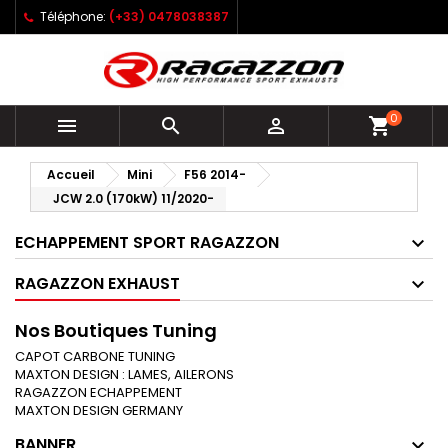
Téléphone:
(+33) 0478038387
0



shopping_cart
Accueil
Mini
F56 2014-
JCW 2.0 (170kW) 11/2020-
ECHAPPEMENT SPORT RAGAZZON
RAGAZZON EXHAUST
Nos Boutiques Tuning
CAPOT CARBONE TUNING
MAXTON DESIGN : LAMES, AILERONS
RAGAZZON ECHAPPEMENT
MAXTON DESIGN GERMANY
BANNER