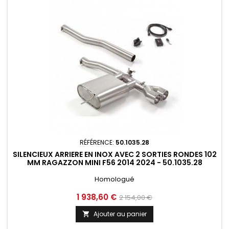
RÉFÉRENCE:
50.1035.28
SILENCIEUX ARRIERE EN INOX AVEC 2 SORTIES RONDES 102
MM RAGAZZON MINI F56 2014 2024 - 50.1035.28
Homologué
Prix
Prix
1 938,60 €
2 154,00 €
de
Ajouter au panier

base