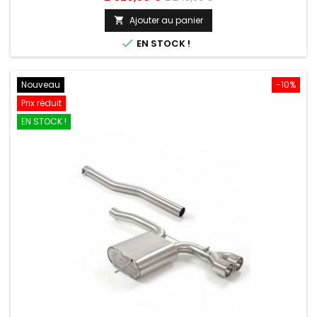
de
Ajouter au panier

base

EN STOCK !
Nouveau
-10%
Prix réduit
EN STOCK !