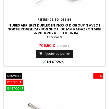
RÉFÉRENCE:
50.1036.84
TUBES ARRIERES DUPLEX EN INOX G D GROUP N AVEC 1
SORTIE RONDE CARBON SHOT 100 MM RAGAZZON MINI
F56 2014 2024 - 50.1036.84
Groupe N
Prix
Prix
706,50 €
785,00 €
de
Ajouter au panier

base

EN STOCK !
Nouveau
-10%
Prix réduit
EN STOCK !