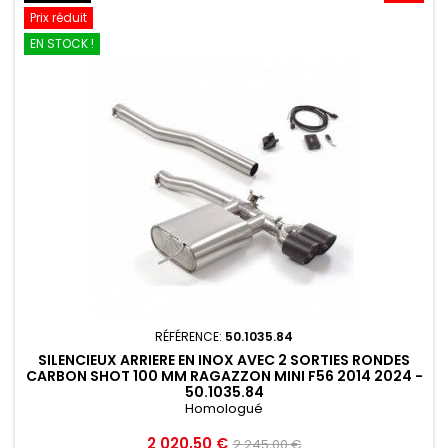
Prix réduit
EN STOCK !
RÉFÉRENCE:
50.1035.84
SILENCIEUX ARRIERE EN INOX AVEC 2 SORTIES RONDES
CARBON SHOT 100 MM RAGAZZON MINI F56 2014 2024 -
50.1035.84
Homologué
Prix
Prix
2 020,50 €
2 245,00 €