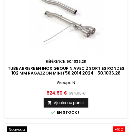
RÉFÉRENCE:
50.1036.28
TUBE ARRIERE EN INOX GROUP N AVEC 2 SORTIES RONDES
102 MM RAGAZZON MINI F56 2014 2024 - 50.1036.28
Groupe N
Prix
Prix
624,60 €
694,00 €
de
Ajouter au panier

base

EN STOCK !
Nouveau
-10%