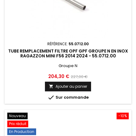
RÉFÉRENCE:
55.0712.00
TUBE REMPLACEMENT FILTRE OPF GPF GROUPE N EN INOX
RAGAZZON MINI F56 2014 2024 - 55.0712.00
Groupe N
Prix
Prix
204,30 €
227,00 €
de
Ajouter au panier

base

Sur commande
Nouveau
-10%
Prix réduit
En Production