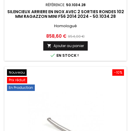
RÉFÉRENCE:
50.1034.28
SILENCIEUX ARRIERE EN INOX AVEC 2 SORTIES RONDES 102
MM RAGAZZON MINI F56 2014 2024 - 50.1034.28
Homologué
Prix
Prix
858,60 €
954,00 €
de
Ajouter au panier

base

EN STOCK !
Nouveau
-10%
Prix réduit
En Production