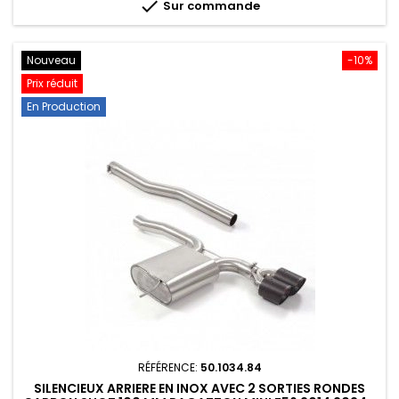

Sur commande
Nouveau
-10%
Prix réduit
En Production
RÉFÉRENCE:
50.1034.84
SILENCIEUX ARRIERE EN INOX AVEC 2 SORTIES RONDES