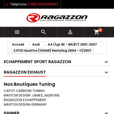
Téléphone:
(+33) 0478038387
0



shopping_cart
Accueil
Audi
A4 (typ 8E - B6/B7) 2001-2007
2.0TDi Quattro (103kW) Restyling 2004 - 11/2007
ECHAPPEMENT SPORT RAGAZZON
RAGAZZON EXHAUST
Nos Boutiques Tuning
CAPOT CARBONE TUNING
MAXTON DESIGN : LAMES, AILERONS
RAGAZZON ECHAPPEMENT
MAXTON DESIGN GERMANY
BANNER