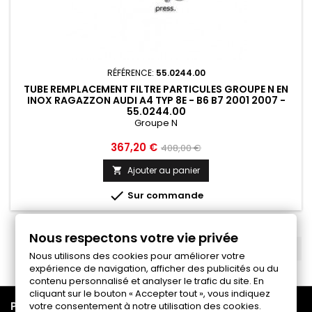
RÉFÉRENCE:
55.0244.00
TUBE REMPLACEMENT FILTRE PARTICULES GROUPE N EN
INOX RAGAZZON AUDI A4 TYP 8E - B6 B7 2001 2007 -
55.0244.00
Groupe N
Prix
Prix
367,20 €
408,00 €
de
Ajouter au panier

base

Sur commande
Nous respectons votre vie privée
RETOUR EN HAUT

Nous utilisons des cookies pour améliorer votre
expérience de navigation, afficher des publicités ou du
contenu personnalisé et analyser le trafic du site. En
cliquant sur le bouton « Accepter tout », vous indiquez

PRODUITS
votre consentement à notre utilisation des cookies.