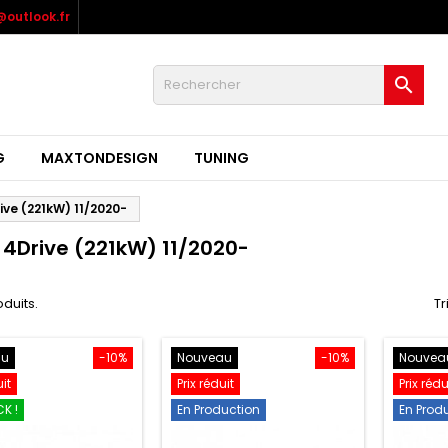
outlook.fr

G
MAXTONDESIGN
TUNING
ive (221kW) 11/2020-
I 4Drive (221kW) 11/2020-
oduits.
Tr
au
-10%
Nouveau
-10%
Nouvea
uit
Prix réduit
Prix rédu
K !
En Production
En Prod