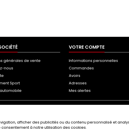
SOCIÉTÉ
VOTRE COMPTE
ns générales de vente
Informations personnelles
ez-nous
Commandes
ite
Avoirs
ment Sport
Adresses
g automobile
Mes alertes
gation, afficher des publicités ou du contenu personnalisé et analyse
re consentement à notre utilisation des cookies.