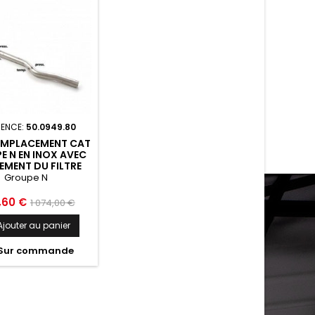
RENCE:
50.0949.80
EMPLACEMENT CAT
E N EN INOX AVEC
EMENT DU FILTRE
CULES. TOUS LES
Groupe N
LACEMENTS DES
DES D ORIGINE
Prix
,60 €
1 074,00 €
ENTS. RAGAZZON
de
AUDI S3...
Ajouter au panier
base
Sur commande