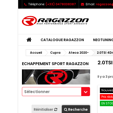
Téléphone:
(+33) 0478038387
Email:
ragazzon@
CATALOGUE RAGAZZON
NEOTUNIN
Accueil
Cupra
Ateca 2020-
2.0TSI 4Dr
2.0TS
ECHAPPEMENT SPORT RAGAZZON
Il y a 3 pr
Nouve
Sélectionner
Prix réd
EN STOC
Réinitialiser
Recherche