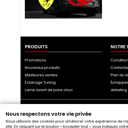
Tuning Ragazzon
PRODUITS
NOTRE 
Promotions
Conditio
Nouveaux produits
Contact
Meilleures ventes
Plan du s
Eclairage Tuning
Échappe
Lame avant de pare choc
detailin
Nous respectons votre vie privée
Nous utilisons des cookies pour améliorer votre expérience de navi
site. En cliquant sur le bouton « Accepter tout », vous indiquez vot