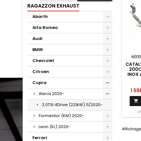
RAGAZZON EXHAUST
Abarth
Alfa Romeo
Audi
BMW
RÉFÉ
Chevrolet
CATAL
200C
Citroen
INOX 
DU FIL
Cupra
LES E
SON
Prix
1 59
Ateca 2020-
PRES

2.0TSI 4Drive (221kW) 11/2020-
Formentor (KM) 2020-
Leon (KL) 2020-
Affichage
Ferrari