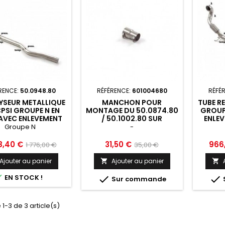
RENCE:
50.0948.80
RÉFÉRENCE:
601004680
RÉFÉ
YSEUR METALLIQUE
MANCHON POUR
TUBE R
PSI GROUPE N EN
MONTAGE DU 50.0874.80
GROUP
AVEC ENLEVEMENT
/ 50.1002.80 SUR
ENLEV
TRE OPF GPF. TOUS
SILENCIEUX
PARTI
Groupe N
-
MPLACEMENTS DES
INTERMEDIAIRE D’ORIGINE
EMP
DES D ORIGINE
RAGAZZON AUDI -
SON
Prix
Prix
Prix
Prix
8,40 €
31,50 €
966
1 776,00 €
35,00 €
ENTS. RAGAZZON
601004680
PRES
de
de
AUDI S3...
Ajouter au panier
Ajouter au panier


base
base

EN STOCK !


Sur commande
 1-3 de 3 article(s)