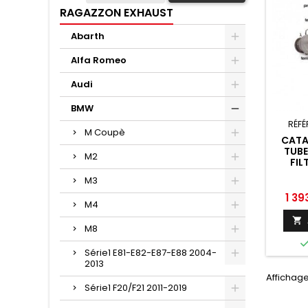
RAGAZZON EXHAUST
Abarth
Alfa Romeo
Audi
BMW
RÉFÉ
M Coupè
CATA
TUB
M2
FIL
GRO
M3
RAGA
G
Prix
1 39
M4

M8
Série1 E81-E82-E87-E88 2004-
2013
Affichage 
Série1 F20/F21 2011-2019