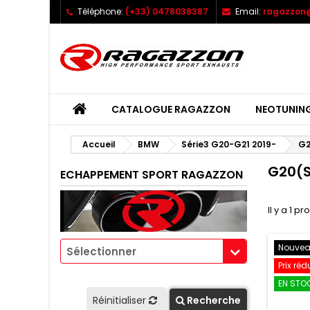
Téléphone:
(+33) 0478038387
Email:
ragazzon@
CATALOGUE RAGAZZON
NEOTUNIN
Accueil
BMW
Série3 G20-G21 2019-
G2
G20(S
ECHAPPEMENT SPORT RAGAZZON
Il y a 1 pr
Nouve
Sélectionner
Prix réd
EN STOC
Réinitialiser
Recherche