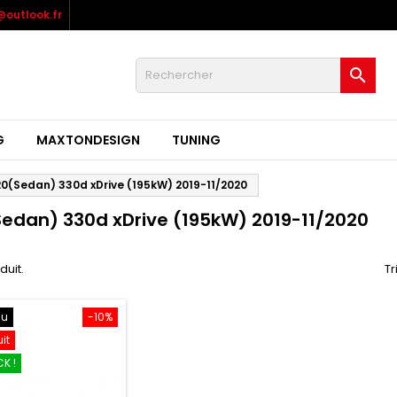
outlook.fr

G
MAXTONDESIGN
TUNING
0(Sedan) 330d xDrive (195kW) 2019-11/2020
edan) 330d xDrive (195kW) 2019-11/2020
oduit.
Tr
au
-10%
uit
K !