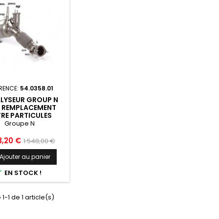
RENCE:
54.0358.01
LYSEUR GROUP N
E REMPLACEMENT
TRE PARTICULES
UPE N EN INOX
Groupe N
ZZON BMW SERIE3
20-G21 2019 -
Prix
3,20 €
1 548,00 €
54.0358.01
de
Ajouter au panier
base

EN STOCK !
1-1 de 1 article(s)