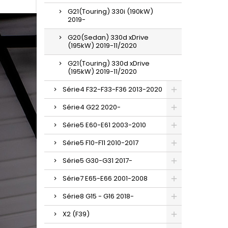
G21(Touring) 330i (190kW)
2019-
G20(Sedan) 330d xDrive
(195kW) 2019-11/2020
G21(Touring) 330d xDrive
(195kW) 2019-11/2020
Série4 F32-F33-F36 2013-2020
Série4 G22 2020-
Série5 E60-E61 2003-2010
Série5 F10-F11 2010-2017
Série5 G30-G31 2017-
Série7 E65-E66 2001-2008
Série8 G15 - G16 2018-
X2 (F39)