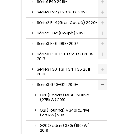
Série1 F40 2019-
Serie2 F22 / F23 2013-2021
Série2 F44(Gran Coupè) 2020-
Série2 G42(Coupè) 2021-
Série3 E46 1998-2007
Série3 E90-E91-E92-E93 2005-
2013
Série3 F30-F31-F34-F35 2011-
2019
Série3 G20-G21 2019-
G20(Sedan) M340i xDrive
(275kW) 2019-
G21(Touring) M340i xDrive
(275kW) 2019-
G20(Sedan) 330i (190kW)
2019-