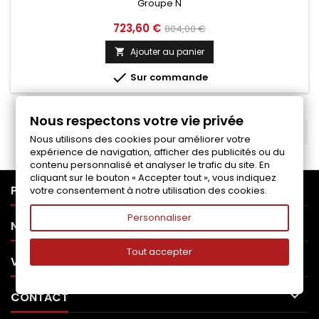
Groupe N
Prix
Prix
723,60 €
804,00 €
de
Ajouter au panier

base

Sur commande
Nous respectons votre vie privée
RETOUR EN HAUT

Nous utilisons des cookies pour améliorer votre
expérience de navigation, afficher des publicités ou du
contenu personnalisé et analyser le trafic du site. En
cliquant sur le bouton « Accepter tout », vous indiquez

PRODUITS
votre consentement à notre utilisation des cookies.
Personnaliser

NOTRE SOCIÉTÉ
Tout accepter

VOTRE COMPTE

CONTACT