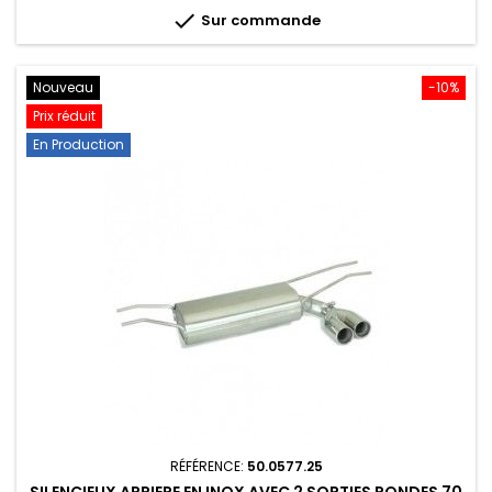
base

Sur commande
Nouveau
-10%
Prix réduit
En Production
RÉFÉRENCE:
50.0577.25
SILENCIEUX ARRIERE EN INOX AVEC 2 SORTIES RONDES 70