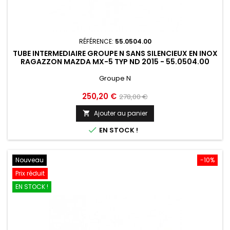
RÉFÉRENCE:
55.0504.00
TUBE INTERMEDIAIRE GROUPE N SANS SILENCIEUX EN INOX
RAGAZZON MAZDA MX-5 TYP ND 2015 - 55.0504.00
Groupe N
Prix
Prix
250,20 €
278,00 €
de
Ajouter au panier

base

EN STOCK !
Nouveau
-10%
Prix réduit
EN STOCK !