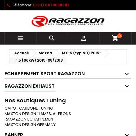
Téléphone:
(+33) 0478038387
0



shopping_cart
Accueil
Mazda
MX-5 (typ ND) 2015-
1.5 (96kW) 2015-08/2018
ECHAPPEMENT SPORT RAGAZZON
RAGAZZON EXHAUST
Nos Boutiques Tuning
CAPOT CARBONE TUNING
MAXTON DESIGN : LAMES, AILERONS
RAGAZZON ECHAPPEMENT
MAXTON DESIGN GERMANY
BANNER