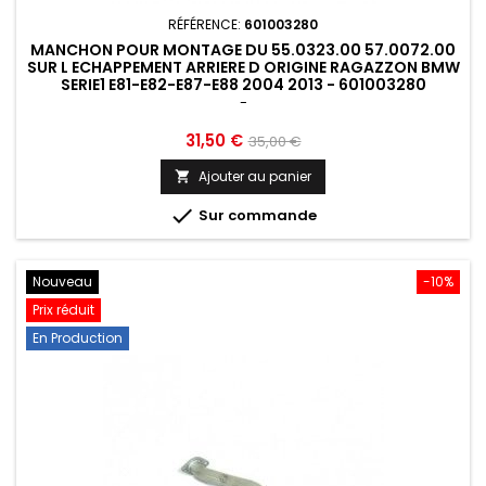
RÉFÉRENCE:
601003280
MANCHON POUR MONTAGE DU 55.0323.00 57.0072.00
SUR L ECHAPPEMENT ARRIERE D ORIGINE RAGAZZON BMW
SERIE1 E81-E82-E87-E88 2004 2013 - 601003280
-
Prix
Prix
31,50 €
35,00 €
de
Ajouter au panier

base

Sur commande
Nouveau
-10%
Prix réduit
En Production