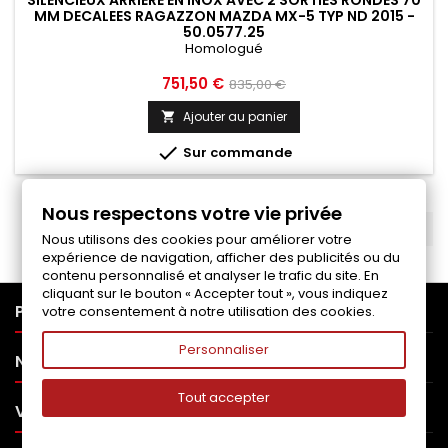
MM DECALEES RAGAZZON MAZDA MX-5 TYP ND 2015 -
50.0577.25
Homologué
Prix
Prix
751,50 €
835,00 €
de
Ajouter au panier

base

Sur commande
Nous respectons votre vie privée
RETOUR EN HAUT

Nous utilisons des cookies pour améliorer votre
expérience de navigation, afficher des publicités ou du
contenu personnalisé et analyser le trafic du site. En
cliquant sur le bouton « Accepter tout », vous indiquez

PRODUITS
votre consentement à notre utilisation des cookies.
Personnaliser

NOTRE SOCIÉTÉ
Tout accepter

VOTRE COMPTE