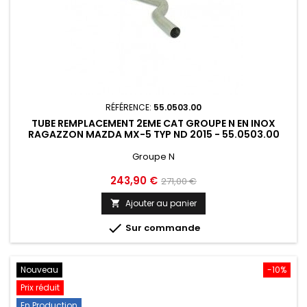
RÉFÉRENCE:
55.0503.00
TUBE REMPLACEMENT 2EME CAT GROUPE N EN INOX
RAGAZZON MAZDA MX-5 TYP ND 2015 - 55.0503.00
Groupe N
Prix
Prix
243,90 €
271,00 €
de
Ajouter au panier

base

Sur commande
Nouveau
-10%
Prix réduit
En Production