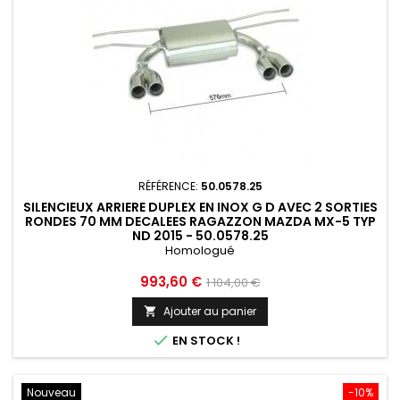
RÉFÉRENCE:
50.0578.25
SILENCIEUX ARRIERE DUPLEX EN INOX G D AVEC 2 SORTIES
RONDES 70 MM DECALEES RAGAZZON MAZDA MX-5 TYP
ND 2015 - 50.0578.25
Homologué
Prix
Prix
993,60 €
1 104,00 €
de
Ajouter au panier

base

EN STOCK !
Nouveau
-10%