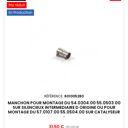
Prix réduit
En Production
RÉFÉRENCE:
601005280
MANCHON POUR MONTAGE DU 54.0304.00 55.0503.00
SUR SILENCIEUX INTERMEDIAIRE D ORIGINE OU POUR
MONTAGE DU 57.0107.00 55.0504.00 SUR CATALYSEUR
D...
-
Prix
Prix
31,50 €
35,00 €