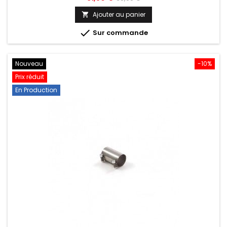
de
Ajouter au panier

base

Sur commande
Nouveau
-10%
Prix réduit
En Production