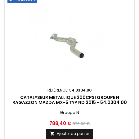
RÉFÉRENCE:
54.0304.00
CATALYSEUR METALLIQUE 200CPSI GROUPE N
RAGAZZON MAZDA MX-5 TYP ND 2015 - 54.0304.00
Groupe N
Prix
Prix
788,40 €
876,00 €
de
Ajouter au panier
